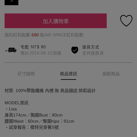
S
加入購物車
我的紅利點數
690
點AIR SPACE紅利點數
宅配 NT$ 80
退貨方式
預計2026-08-13到達
支持退換貨
尺寸說明
商品資訊
搭配商品
材質: 100%聚酯纖維 內裡:無 商品描述:排釦設計
MODEL資訊
‧Lisa
身高174cm／胸圍Bust：80cm
腰圍Waist：60cm／臀圍hips：91cm
‧試穿報告：模特兒穿著S號