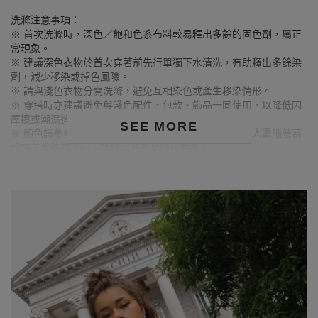
洗滌注意事項：
※ 首次洗滌時，深色／飽和色系布料較易釋出多餘的固色劑，屬正
常現象。
※ 建議深色衣物於首次穿著前先行單獨下水清洗，有助釋出多餘染
劑，減少移染或掉色風險。
※ 請與淺色衣物分開洗滌，避免互相染色或產生移染情形。
※ 穿搭時亦建議避免與淺色配件、包款、飾品一同使用，以降低因
摩擦或潮濕造成染色的可能性。
SEE MORE
※ 顏色請參考單品圖片較為接近，但因圖檔顏色會因個人電腦螢幕
設定差異略有不同，請以實際商品顏色為準。