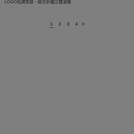
LOGO低調質感，麻花針織立體溫暖
1
2
3
4