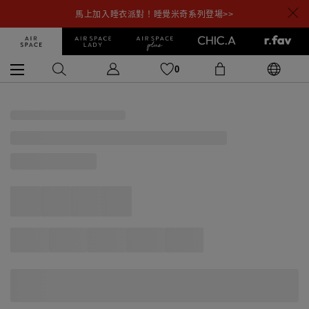
馬上加入睡衣派對！睡覺米奇系列登場>>
0