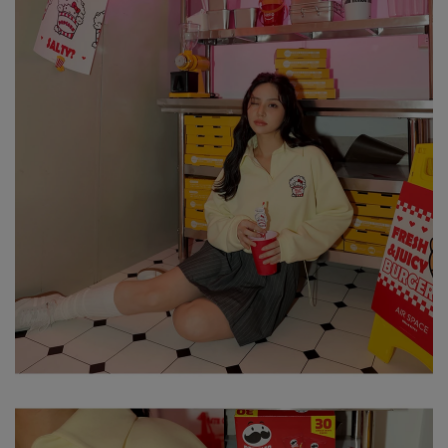
※ 顏色請參考單品圖片較為接近，但因圖檔顏色會因個人電腦螢幕
設定差異略有不同，請以實際商品顏色為準。
※ 請將深色衣物與淺色衣物分開洗滌。