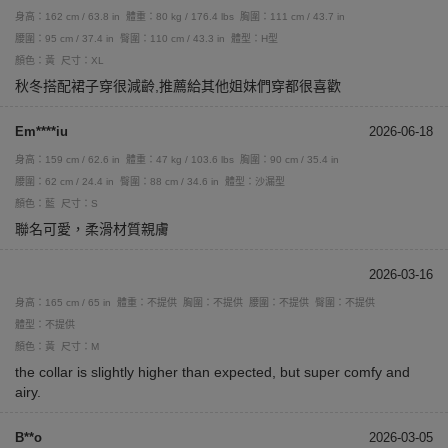
身高：162 cm / 63.8 in
體重：80 kg / 176.4 lbs
胸圍：111 cm / 43.7 in
腰圍：95 cm / 37.4 in
臀圍：110 cm / 43.3 in
體型：H型
顏色：黃
尺寸：XL
秋冬搭配裙子穿很減齡,推薦給其他姐妹們穿都很喜歡
Em****iu
2026-06-18
身高：159 cm / 62.6 in
體重：47 kg / 103.6 lbs
胸圍：90 cm / 35.4 in
腰圍：62 cm / 24.4 in
臀圍：88 cm / 34.6 in
體型：沙漏型
顏色：藍
尺寸：S
聯名可愛，柔滑材質親膚
2026-03-16
身高：165 cm / 65 in
體重：不提供
胸圍：不提供
腰圍：不提供
臀圍：不提供
體型：不提供
顏色：黃
尺寸：M
the collar is slightly higher than expected, but super comfy and
airy.
B**o
2026-03-05