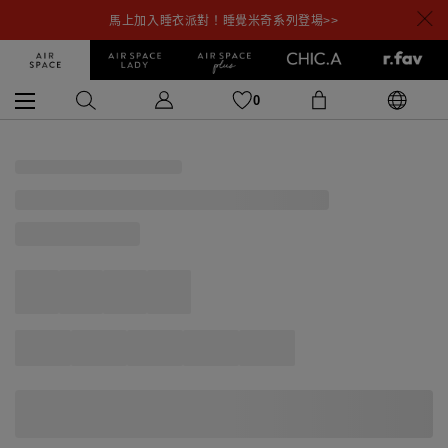
馬上加入睡衣派對！睡覺米奇系列登場>>
0