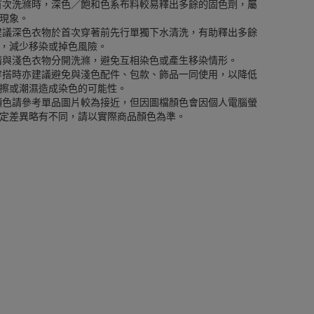
首次洗滌時，深色／飽和色系布料較易釋出多餘的固色劑，屬
現象。
建議深色衣物於首次穿著前先行單獨下水清洗，有助釋出多餘
，減少移染或掉色風險。
請與淺色衣物分開洗滌，避免互相染色或產生移染情形。
穿搭時亦建議避免與淺色配件、包款、飾品一同使用，以降低
擦或潮濕造成染色的可能性。
顏色請參考單品圖片較為接近，但因圖檔顏色會因個人電腦螢
定差異略有不同，請以實際商品顏色為準。