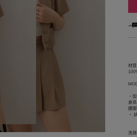
材質
10
MO
‧加
身高
腰圍W
‧ 
洗滌