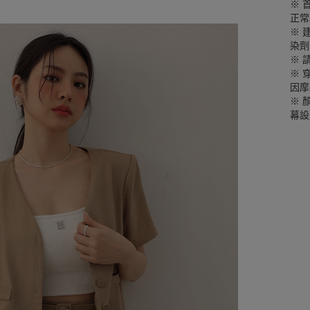
※ 
正常
※ 
染劑
※ 
※ 
因摩
※ 
幕設