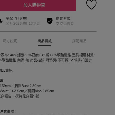
加入購物車
宅配 NT$ 80
退貨方式
預計2026-08-13到達
支持退換貨
尺寸說明
商品資訊
搭配商品
:表布: 40%嫘縈35%亞麻13%棉12%聚酯纖維 墊肩裡層材質:
0%聚酯纖維 內裡:無 商品描述:附墊肩(不可拆)/V 領排扣設計
DEL資訊
瑄
159cm／胸圍Bust：80cm
aist：63.5cm／臀圍hips：85cm
試穿報告：模特兒穿著S號
注意事項：