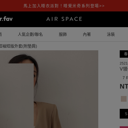
馬上加入睡衣派對！睡覺米奇系列登場>>
銷
人氣企劃/聯名
服飾
內著
泳裝
短袖短版外套(附墊肩)
春
2521
V領
7 
NT
S