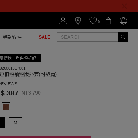
0
鞋款/配件
SALE
夏精選．單件49折起
826001017001
包扣短袖短版外套(附墊肩)
REVIEWS
$ 387
NT$ 790
M