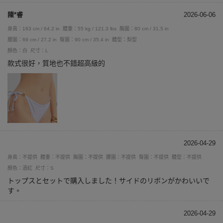
陳*睿
2026-06-06
身高：163 cm / 64.2 in
體重：55 kg / 121.3 lbs
胸圍：80 cm / 31.5 in
腰圍：69 cm / 27.2 in
臀圍：90 cm / 35.4 in
體型：梨型
顏色：白
尺寸：L
款式很好，質地也不錯超高級的
2026-04-29
身高：不提供
體重：不提供
胸圍：不提供
腰圍：不提供
臀圍：不提供
體型：不提供
顏色：酒紅
尺寸：S
トップスとセットで購入しました！サイドのリボンがかわいいで
す。
2026-04-29