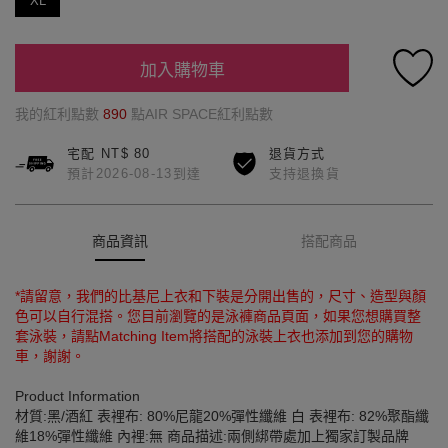
XL
加入購物車
我的紅利點數
890
點AIR SPACE紅利點數
宅配 NT$ 80
退貨方式
預計2026-08-13到達
支持退換貨
商品資訊
搭配商品
*請留意，我們的比基尼上衣和下裝是分開出售的，尺寸、造型與顏
色可以自行混搭。您目前瀏覽的是泳褲商品頁面，如果您想購買整
套泳裝，請點Matching Item將搭配的泳裝上衣也添加到您的購物
車，謝謝。
Product Information
材質:黑/酒紅 表裡布: 80%尼龍20%彈性纖維 白 表裡布: 82%聚酯纖
維18%彈性纖維 內裡:無 商品描述:兩側綁帶處加上獨家訂製品牌