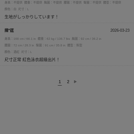
身高：不提供
體重：不提供
胸圍：不提供
腰圍：不提供
臀圍：不提供
體型：不提供
顏色：白
尺寸：L
生地がしっかりしています！
陳*莛
2026-03-23
身高：168 cm / 66.1 in
體重：62 kg / 136.7 lbs
胸圍：92 cm / 36.2 in
腰圍：72 cm / 28.3 in
臀圍：91 cm / 35.8 in
體型：梨型
顏色：酒紅
尺寸：L
尺寸正常 紅色泳衣超級出片！
1
2