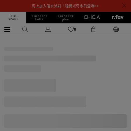
馬上加入睡衣派對！睡覺米奇系列登場>>
0