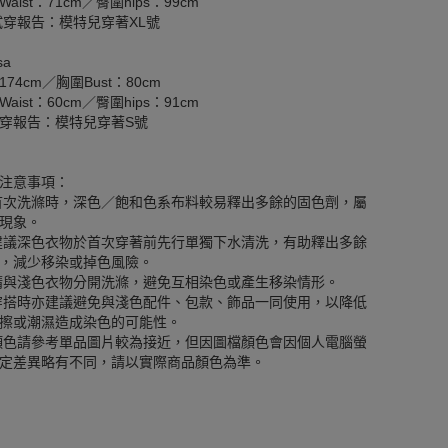
aist：71cm／臀圍hips：99cm
試穿報告：模特兒穿著XL號
sa
174cm／胸圍Bust：80cm
aist：60cm／臀圍hips：91cm
穿報告：模特兒穿著S號
注意事項：
首次洗滌時，深色／飽和色系布料較易釋出多餘的固色劑，屬
現象。
建議深色衣物於首次穿著前先行單獨下水清洗，有助釋出多餘
，減少移染或掉色風險。
請與淺色衣物分開洗滌，避免互相染色或產生移染情形。
穿搭時亦建議避免與淺色配件、包款、飾品一同使用，以降低
擦或潮濕造成染色的可能性。
顏色請參考單品圖片較為接近，但因圖檔顏色會因個人電腦螢
定差異略有不同，請以實際商品顏色為準。