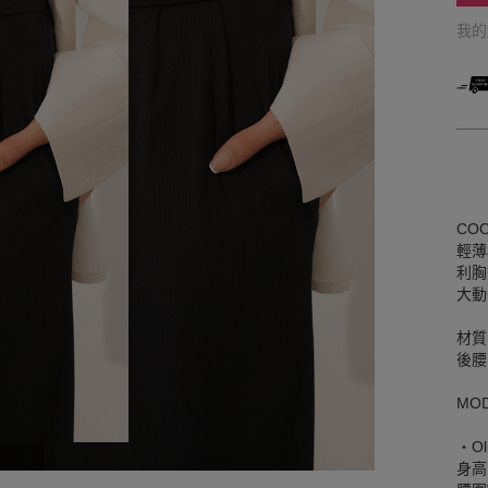
我
CO
輕薄
利胸
大動
材質
後腰
MO
‧Oli
身高