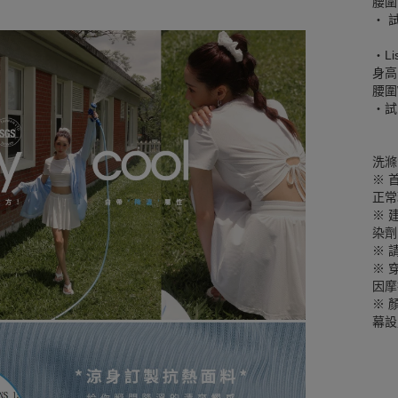
腰圍W
‧ 
‧Li
身高
腰圍W
‧試
洗滌
※ 
正常
※ 
染劑
※ 
※ 
因摩
※ 
幕設