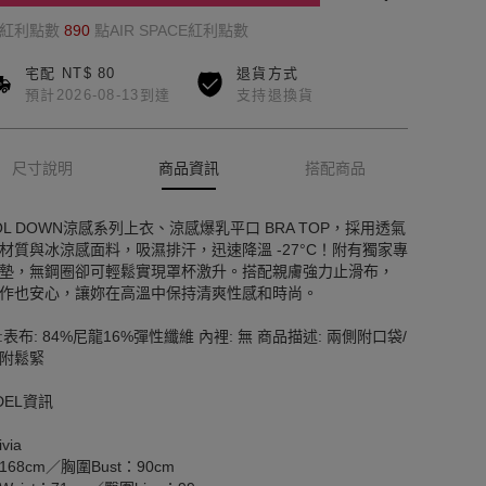
的紅利點數
890
點AIR SPACE紅利點數
宅配 NT$ 80
退貨方式
預計2026-08-13到達
支持退換貨
尺寸說明
商品資訊
搭配商品
OL DOWN涼感系列上衣、涼感爆乳平口 BRA TOP，採用透氣
材質與冰涼感面料，吸濕排汗，迅速降溫 -27°C！附有獨家專
墊，無鋼圈卻可輕鬆實現罩杯激升。搭配親膚強力止滑布，
作也安心，讓妳在高溫中保持清爽性感和時尚。
:表布: 84%尼龍16%彈性纖維 內裡: 無 商品描述: 兩側附口袋/
附鬆緊
DEL資訊
via
168cm／胸圍Bust：90cm