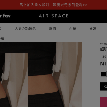
馬上加入睡衣派對！睡覺米奇系列登場>>
銷
人氣企劃/聯名
服飾
內著
泳裝
長褲
2520
超
26
NT
X