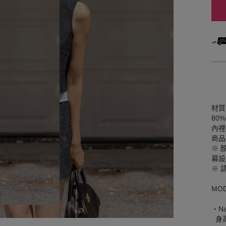
材質
80
內裡
商品
※ 
幕設
※ 
MO
‧Na
身高