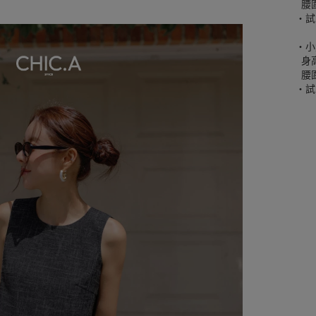
腰圍
‧試
‧小
身高
腰圍
‧試