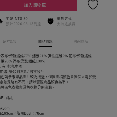
加入購物車
宅配 NT$ 80
退貨方式
預計2026-08-13到達
支持退換貨
尺寸說明
商品資訊
搭配商品
:表布:聚酯纖維77% 嫘縈21% 彈性纖維2% 配布:聚酯纖維
% 棉20% 裡布:聚酯纖維100%
: 有 產地:中國
描述: 後領附單釦/ 層次設計
顏色請參考單品圖片較為接近，但因圖檔顏色會因個人電腦螢
定差異略有不同，請以實際商品顏色為準。
請將深色衣物與淺色衣物分開洗滌。
DEL資訊
kyom
163cm／胸圍Bust：78cm