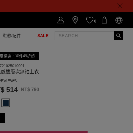
0
鞋款/配件
SALE
夏精選．單件49折起
721025010001
麻感雙層次無袖上衣
REVIEWS
$ 514
NT$ 790