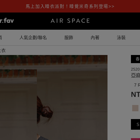
馬上加入睡衣派對！睡覺米奇系列登場>>
銷
人氣企劃/聯名
服飾
內著
泳裝
上衣
春
2520
亞
7 
NT
S