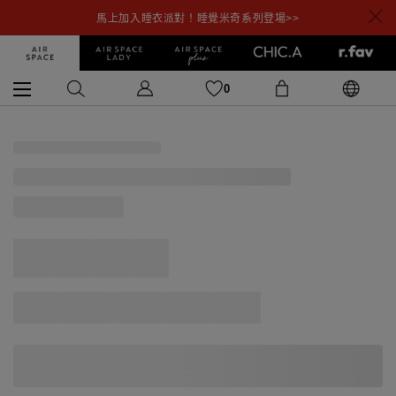
馬上加入睡衣派對！睡覺米奇系列登場>>
0