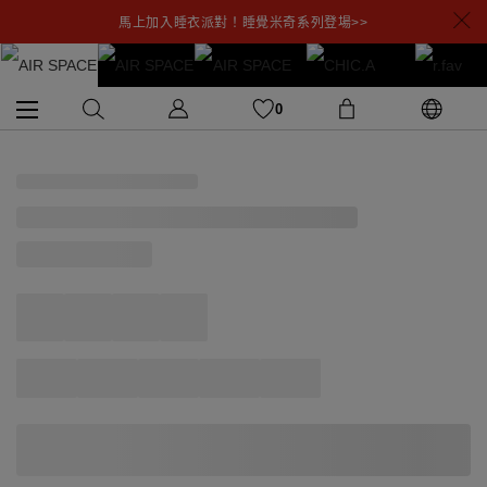
馬上加入睡衣派對！睡覺米奇系列登場>>
0