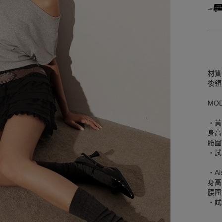
材質
後領
MO
‧黃
身高
腰圍W
‧試
‧Ai
身高
腰圍W
‧試