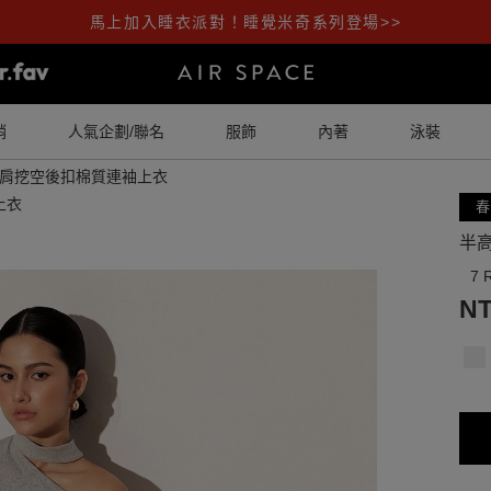
馬上加入睡衣派對！睡覺米奇系列登場>>
銷
人氣企劃/聯名
服飾
內著
泳裝
肩挖空後扣棉質連袖上衣
春
半
7 
NT