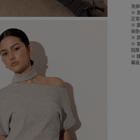
洗滌
※ 
正常
※ 
染劑
※ 
※ 
因摩
※ 
幕設