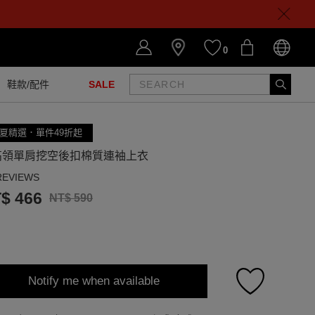
0
鞋款/配件
SALE
夏精選．單件49折起
高領單肩挖空後扣棉質連袖上衣
REVIEWS
$ 466
NT$ 590
Notify me when available