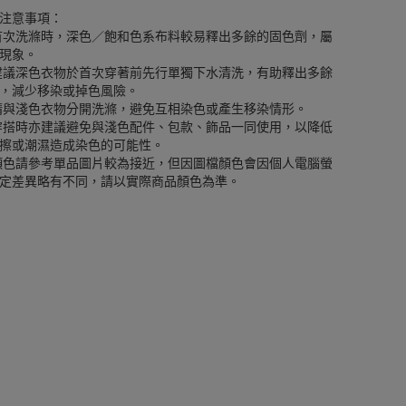
注意事項：
首次洗滌時，深色／飽和色系布料較易釋出多餘的固色劑，屬
現象。
建議深色衣物於首次穿著前先行單獨下水清洗，有助釋出多餘
，減少移染或掉色風險。
請與淺色衣物分開洗滌，避免互相染色或產生移染情形。
穿搭時亦建議避免與淺色配件、包款、飾品一同使用，以降低
擦或潮濕造成染色的可能性。
顏色請參考單品圖片較為接近，但因圖檔顏色會因個人電腦螢
定差異略有不同，請以實際商品顏色為準。