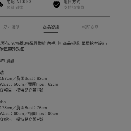
宅配 NT$ 80
退貨方式
預計到達
支持退換貨
尺寸說明
商品資訊
搭配商品
:表布: 97%棉3%彈性纖維 內裡: 無 商品描述: 單肩挖空設計/
附單顆珍珠釦
DEL資訊
晴
157cm／胸圍Bust：82cm
aist：60cm／臀圍hips：62cm
穿報告：模特兒穿著F號
sha
173cm／胸圍Bust：76cm
aist：60cm／臀圍hips：90cm
穿報告：模特兒穿著F號