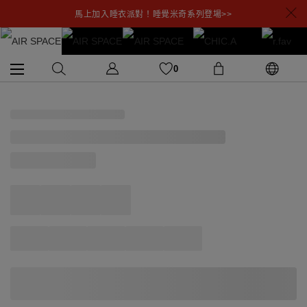
馬上加入睡衣派對！睡覺米奇系列登場>>
0