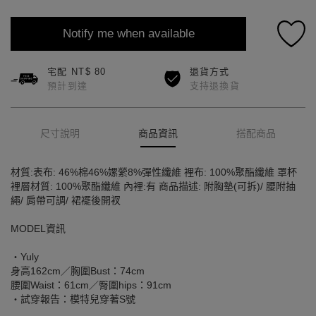
Notify me when available
宅配 NT$ 80
退貨方式
預計到達
支持退換貨
尺寸說明
商品資訊
搭配商品
材質:表布: 46%棉46%嫘縈8%彈性纖維 裡布: 100%聚酯纖維 罩杯
裡層材質: 100%聚酯纖維 內裡:有 商品描述: 附胸墊(可拆)/ 腰附抽
繩/ 肩帶可調/ 裙襬後開衩
MODEL資訊
‧Yuly
身高162cm／胸圍Bust：74cm
腰圍Waist：61cm／臀圍hips：91cm
‧試穿報告：模特兒穿著S號