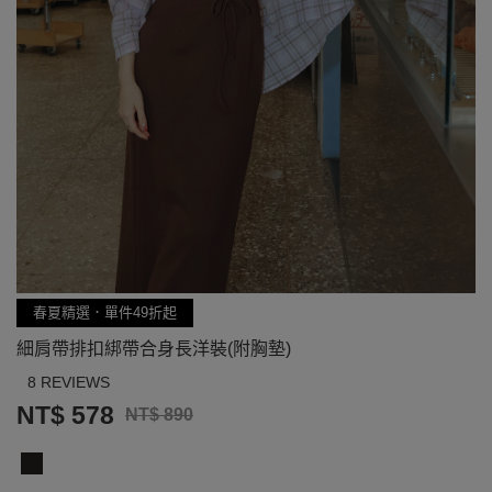
春夏精選．單件49折起
細肩帶排扣綁帶合身長洋裝(附胸墊)
8 REVIEWS
NT$ 578
NT$ 890