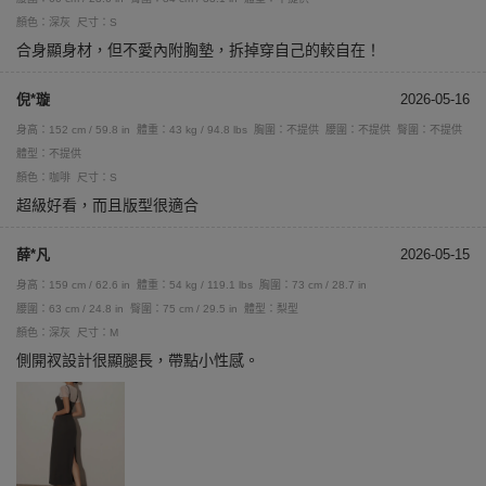
顏色：深灰
尺寸：S
合身顯身材，但不愛內附胸墊，拆掉穿自己的較自在！
倪*璇
2026-05-16
身高：152 cm / 59.8 in
體重：43 kg / 94.8 lbs
胸圍：不提供
腰圍：不提供
臀圍：不提供
體型：不提供
顏色：咖啡
尺寸：S
超級好看，而且版型很適合
薛*凡
2026-05-15
身高：159 cm / 62.6 in
體重：54 kg / 119.1 lbs
胸圍：73 cm / 28.7 in
腰圍：63 cm / 24.8 in
臀圍：75 cm / 29.5 in
體型：梨型
顏色：深灰
尺寸：M
側開衩設計很顯腿長，帶點小性感。