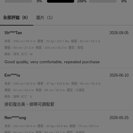
0%
100%
0%
全部評論（8）
圖片（1）
Sh****Tan
2026-08-05
身高：158 cm / 62.2 in
體重：52 kg / 114.7 lbs
胸圍：82 cm / 32.3 in
腰圍：69 cm / 27.2 in
臀圍：105 cm / 41.3 in
體型：梨型
顏色：深灰
尺寸：M
Good quality, very comfortable, repeated purchase
Em****iu
2026-06-10
身高：159 cm / 62.6 in
體重：47 kg / 103.6 lbs
胸圍：90 cm / 35.4 in
腰圍：62 cm / 24.4 in
臀圍：88 cm / 34.6 in
體型：沙漏型
顏色：咖啡
尺寸：S
排扣復古美，綁帶可調鬆緊
Ren*****ung
2026-05-25
身高：161 cm / 63.4 in
體重：43 kg / 94.8 lbs
胸圍：75 cm / 29.5 in
腰圍：60 cm / 23.6 in
臀圍：84 cm / 33.1 in
體型：不提供