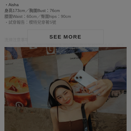
‧Aisha
身高173cm／胸圍Bust：76cm
腰圍Waist：60cm／臀圍hips：90cm
‧試穿報告：模特兒穿著S號
SEE MORE
洗滌注意事項：
※ 首次洗滌時，深色／飽和色系布料較易釋出多餘的固色劑，屬正
常現象。
※ 建議深色衣物於首次穿著前先行單獨下水清洗，有助釋出多餘染
劑，減少移染或掉色風險。
※ 請與淺色衣物分開洗滌，避免互相染色或產生移染情形。
※ 穿搭時亦建議避免與淺色配件、包款、飾品一同使用，以降低因
摩擦或潮濕造成染色的可能性。
※ 顏色請參考單品圖片較為接近，但因圖檔顏色會因個人電腦螢幕
設定差異略有不同，請以實際商品顏色為準。