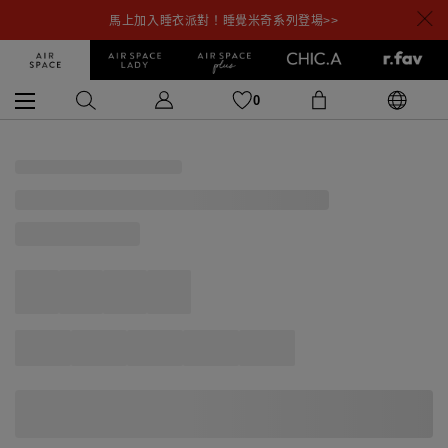
馬上加入睡衣派對！睡覺米奇系列登場>>
0