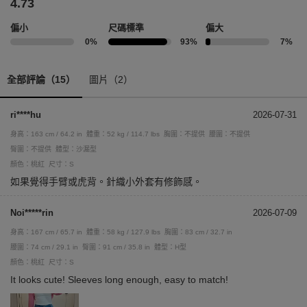
4.73
偏小
尺碼標準
偏大
0%
93%
7%
全部評論（15）
圖片（2）
ri****hu
2026-07-31
身高：163 cm / 64.2 in
體重：52 kg / 114.7 lbs
胸圍：不提供
腰圍：不提供
臀圍：不提供
體型：沙漏型
顏色：桃紅
尺寸：S
如果覺得手臂或虎背。針織小外套有修飾感。
Noi*****rin
2026-07-09
身高：167 cm / 65.7 in
體重：58 kg / 127.9 lbs
胸圍：83 cm / 32.7 in
腰圍：74 cm / 29.1 in
臀圍：91 cm / 35.8 in
體型：H型
顏色：桃紅
尺寸：S
It looks cute! Sleeves long enough, easy to match!