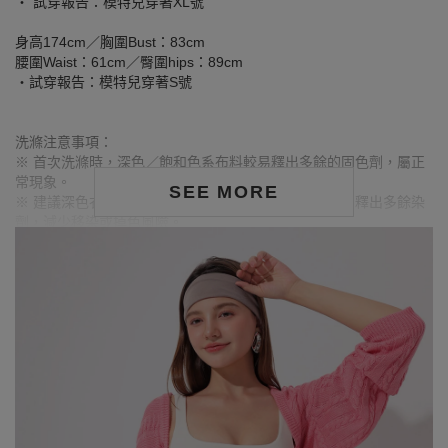
‧ 試穿報告：模特兒穿著XL號
身高174cm／胸圍Bust：83cm
腰圍Waist：61cm／臀圍hips：89cm
‧試穿報告：模特兒穿著S號
洗滌注意事項：
※ 首次洗滌時，深色／飽和色系布料較易釋出多餘的固色劑，屬正
常現象。
SEE MORE
※ 建議深色衣物於首次穿著前先行單獨下水清洗，有助釋出多餘染
劑，減少移染或掉色風險。
※ 請與淺色衣物分開洗滌，避免互相染色或產生移染情形。
※ 穿搭時亦建議避免與淺色配件、包款、飾品一同使用，以降低因
摩擦或潮濕造成染色的可能性。
※ 顏色請參考單品圖片較為接近，但因圖檔顏色會因個人電腦螢幕
設定差異略有不同，請以實際商品顏色為準。