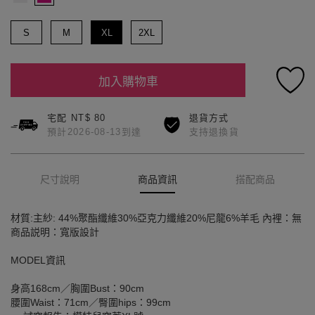
S
M
XL
2XL
加入購物車
宅配 NT$ 80
退貨方式
預計2026-08-13到達
支持退換貨
尺寸說明
商品資訊
搭配商品
材質:主紗: 44%聚酯纖維30%亞克力纖維20%尼龍6%羊毛 內裡：無
商品説明：寬版設計
MODEL資訊
身高168cm／胸圍Bust：90cm
腰圍Waist：71cm／臀圍hips：99cm