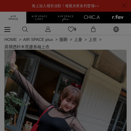
馬上加入睡衣派對！睡覺米奇系列登場>>
0
HOME
AIR SPACE plus
服飾
上身
上衣
高領透紗木耳邊長袖上衣