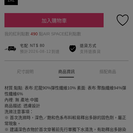
2XL
加入購物車
我的紅利點數
490
點AIR SPACE紅利點數
宅配 NT$ 80
退貨方式
預計2026-08-12到達
支持退換貨
尺寸說明
商品資訊
搭配商品
材質:點點: 表布:尼龍90%彈性纖維10% 素面: 表布:聚酯纖維94%彈
性纖維6%
內裡: 無 產地:中國
商品描述: 透膚設計
洗滌注意事項：
※ 首次洗滌時，深色／飽和色系布料較易釋出多餘的固色劑，屬正
常現象。
※ 建議深色衣物於首次穿著前先行單獨下水清洗，有助釋出多餘染