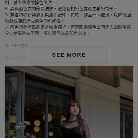
劑，減少移染或掉色風險。
※ 請與淺色衣物分開洗滌，避免互相染色或產生移染情形。
※ 穿搭時亦建議避免與淺色配件、包款、飾品一同使用，以降低因
摩擦或潮濕造成染色的可能性。
※ 顏色請參考單品圖片較為接近，但因圖檔顏色會因個人電腦螢幕
設定差異略有不同，請以實際商品顏色為準。
MODEL資訊
SEE MORE
身高168cm／胸圍Bust：90cm
腰圍Waist：71cm／臀圍hips：99cm
試穿報告：模特兒穿著XL號