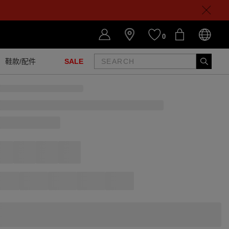
0
鞋款/配件
SALE