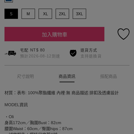
S
M
XL
2XL
3XL
加入購物車
宅配 NT$ 80
退貨方式
預計2026-08-12到達
支持退換貨
尺寸說明
商品資訊
搭配商品
材質：表布: 100%聚酯纖維 內裡:無 商品描述:排釦及透膚設計
MODEL資訊
‧Oli
身高172cm／胸圍Bust：82cm
腰圍Waist：60cm／臀圍hips：87cm