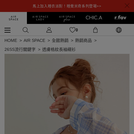
馬上加入睡衣派對！睡覺米奇系列登場>>
0
HOME
AIR SPACE
全館熱銷
熱銷商品
26SS流行關鍵字
透膚格紋長袖襯衫