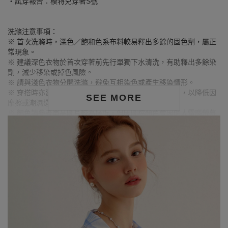
‧試穿報告：模特兒穿著S號
洗滌注意事項：
※ 首次洗滌時，深色／飽和色系布料較易釋出多餘的固色劑，屬正
常現象。
※ 建議深色衣物於首次穿著前先行單獨下水清洗，有助釋出多餘染
劑，減少移染或掉色風險。
※ 請與淺色衣物分開洗滌，避免互相染色或產生移染情形。
※ 穿搭時亦建議避免與淺色配件、包款、飾品一同使用，以降低因
SEE MORE
摩擦或潮濕造成染色的可能性。
※ 顏色請參考單品圖片較為接近，但因圖檔顏色會因個人電腦螢幕
設定差異略有不同，請以實際商品顏色為準。