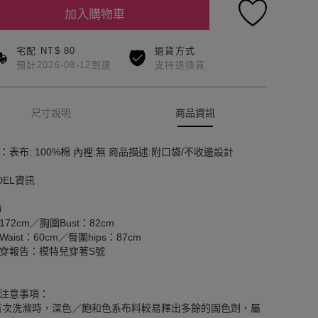
加入購物車
宅配 NT$ 80
退貨方式
預計2026-08-12到達
支持退換貨
尺寸說明
商品資訊
：表布: 100%棉 內裡:無 商品描述:附口袋/不收邊設計
DEL資訊
i
172cm／胸圍Bust：82cm
aist：60cm／臀圍hips：87cm
穿報告：模特兒穿著S號
注意事項：
首次洗滌時，深色／飽和色系布料較易釋出多餘的固色劑，屬