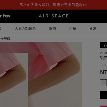
馬上加入睡衣派對！睡覺米奇系列登場>>
銷
人氣企劃/聯名
服飾
內著
泳裝
牛仔短褲
春
2510
復
5 
NT
S