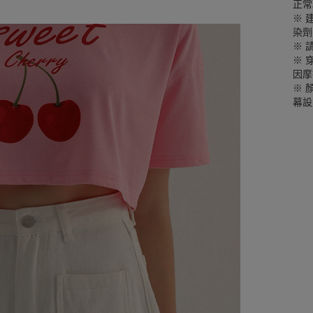
正常
※ 
染劑
※ 
※ 
因摩
※ 
幕設