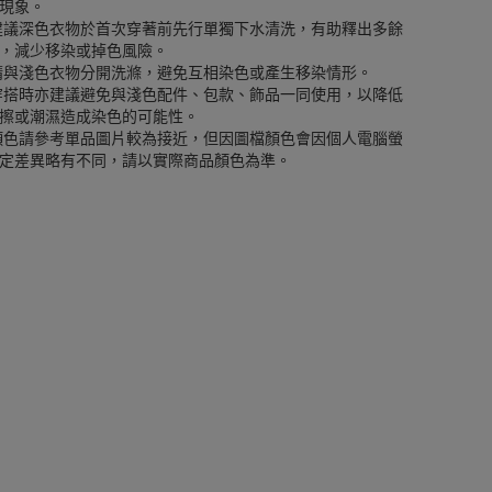
現象。
建議深色衣物於首次穿著前先行單獨下水清洗，有助釋出多餘
，減少移染或掉色風險。
請與淺色衣物分開洗滌，避免互相染色或產生移染情形。
穿搭時亦建議避免與淺色配件、包款、飾品一同使用，以降低
擦或潮濕造成染色的可能性。
顏色請參考單品圖片較為接近，但因圖檔顏色會因個人電腦螢
定差異略有不同，請以實際商品顏色為準。