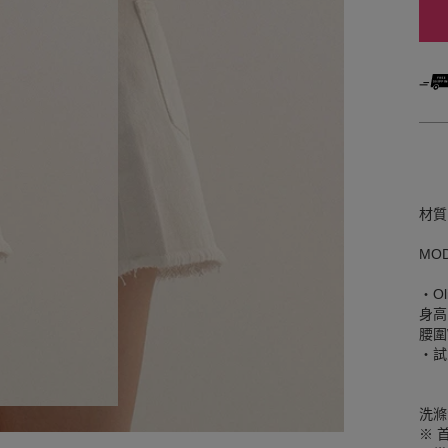
材質
MO
‧Ol
身高
腰圍W
‧試
洗滌
※ 