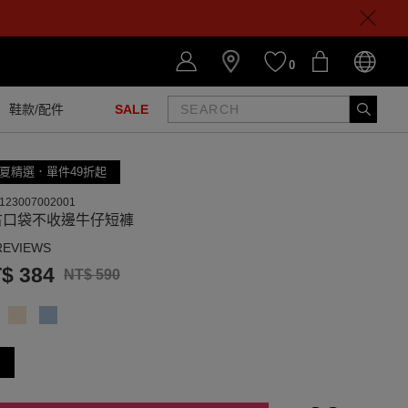
0
鞋款/配件
SALE
夏精選．單件49折起
123007002001
古口袋不收邊牛仔短褲
REVIEWS
$ 384
NT$ 590