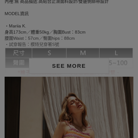
內裡:無 商品描述:高貼合止滑面料設計/雙邊側綁帶設計
MODEL資訊
‧Mariia K.
身高173cm／體重50kg／胸圍Bust：83cm
腰圍Waist：57cm／臀圍hips：88cm
‧試穿報告：模特兒穿著S號
SEE MORE