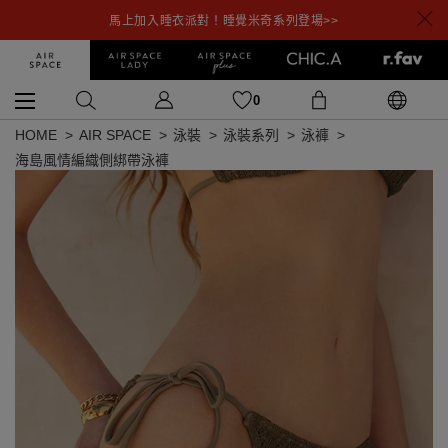
馬上加入睡衣派對！睡覺米奇系列登場>>
0
HOME
AIR SPACE
泳裝
泳裝系列
泳褲
海島風情編織側綁帶泳褲