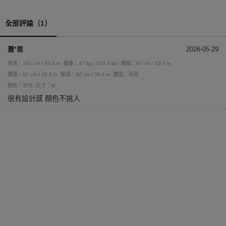
全部評論（1）
蕭*恩
2026-05-29
身高：161 cm / 63.4 in
體重：47 kg / 103.6 lbs
胸圍：83 cm / 32.7 in
腰圍：67 cm / 26.4 in
臀圍：90 cm / 35.4 in
體型：梨型
顏色：可可
尺寸：M
很有設計感 顏色不挑人