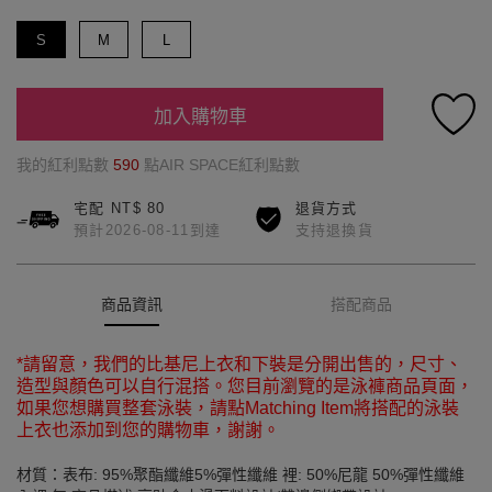
S
M
L
加入購物車
我的紅利點數
590
點AIR SPACE紅利點數
宅配 NT$ 80
退貨方式
預計2026-08-11到達
支持退換貨
商品資訊
搭配商品
*請留意，我們的比基尼上衣和下裝是分開出售的，尺寸、
造型與顏色可以自行混搭。您目前瀏覽的是泳褲商品頁面，
如果您想購買整套泳裝，請點Matching Item將搭配的泳裝
上衣也添加到您的購物車，謝謝。
材質：表布: 95%聚酯纖維5%彈性纖維 裡: 50%尼龍 50%彈性纖維