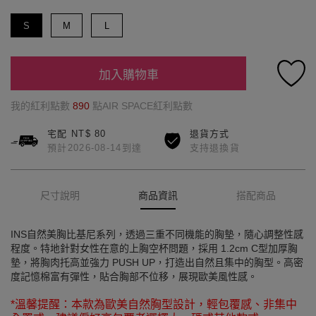
S
M
L
加入購物車
我的紅利點數
890
點AIR SPACE紅利點數
宅配 NT$ 80
退貨方式
預計2026-08-14到達
支持退換貨
尺寸說明
商品資訊
搭配商品
INS自然美胸比基尼系列，透過三重不同機能的胸墊，隨心調整性感
程度。特地針對女性在意的上胸空杯問題，採用 1.2cm C型加厚胸
墊，將胸肉托高並強力 PUSH UP，打造出自然且集中的胸型。高密
度記憶棉富有彈性，貼合胸部不位移，展現歐美風性感。
*溫馨提醒：本款為歐美自然胸型設計，輕包覆感、非集中