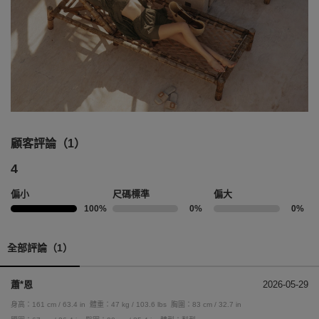
顧客評論（1）
4
偏小
尺碼標準
偏大
100%
0%
0%
全部評論（1）
蕭*恩
2026-05-29
身高：161 cm / 63.4 in
體重：47 kg / 103.6 lbs
胸圍：83 cm / 32.7 in