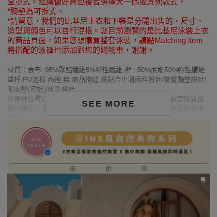
全罩式。建議偏好高包覆者選擇大一碼或其他款式。
*胸墊為可拆式。
*請留意，我們的比基尼上衣和下裝是分開出售的，尺寸、
造型與顏色可以自行混搭。您目前瀏覽的是比基尼泳裝上衣
的商品頁面，如果您想購買整套泳裝，請點Matching Item
將搭配的泳褲也添加到您的購物車，謝謝。
材質：表布: 95%聚酯纖維5%彈性纖維 裡 : 50%尼龍50%彈性纖維
罩杯:PU泡棉 內裡:無 商品描述:高貼合止滑面料設計/雙層胸墊設計/
附胸墊(可拆)/綁帶設計
※罩杯位置可依個人需求調整比基尼布面寬度。想展現歐美性感風
SEE MORE
格可縮小；喜歡自然風格則可調整成基本三角杯形，可依喜好自由
切換。
MODEL資訊
‧Mariia K.
身高173cm／體重50kg／胸圍Bust：83cm
腰圍Waist：57cm／臀圍hips：88cm
‧試穿報告：模特兒穿著S號