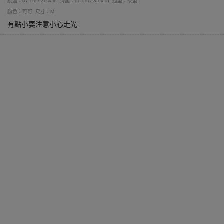
腰圍：67 cm / 26.4 in
臀圍：90 cm / 35.4 in
體型：梨型
顏色：可可
尺寸：M
有點小要注意小心走光