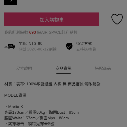
S
加入購物車
我的紅利點數
690
點AIR SPACE紅利點數
宅配 NT$ 80
退貨方式
預計2026-08-12到達
支持退換貨
尺寸說明
商品資訊
搭配商品
材質：表布: 100%聚酯纖維 內裡:無 商品描述:腰附鬆緊
MODEL資訊
‧Mariia K.
身高173cm／體重50kg／胸圍Bust：83cm
腰圍Waist：57cm／臀圍hips：88cm
‧試穿報告：模特兒穿著S號