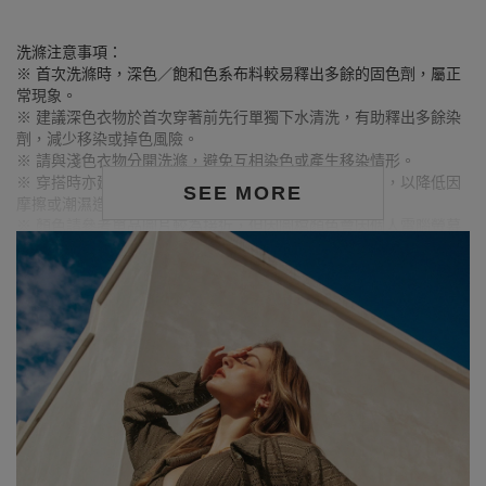
洗滌注意事項：
※ 首次洗滌時，深色／飽和色系布料較易釋出多餘的固色劑，屬正
常現象。
※ 建議深色衣物於首次穿著前先行單獨下水清洗，有助釋出多餘染
劑，減少移染或掉色風險。
※ 請與淺色衣物分開洗滌，避免互相染色或產生移染情形。
※ 穿搭時亦建議避免與淺色配件、包款、飾品一同使用，以降低因
SEE MORE
摩擦或潮濕造成染色的可能性。
※ 顏色請參考單品圖片較為接近，但因圖檔顏色會因個人電腦螢幕
設定差異略有不同，請以實際商品顏色為準。