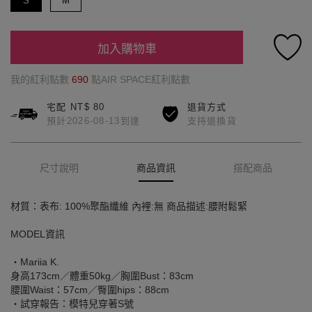
S
M
加入購物車
我的紅利點數
690
點AIR SPACE紅利點數
宅配 NT$ 80
退貨方式
預計2026-08-13到達
支持退換貨
尺寸說明
商品資訊
搭配商品
材質：表布: 100%聚酯纖維 內裡:無 商品描述:腰附鬆緊
MODEL資訊
‧Mariia K.
身高173cm／體重50kg／胸圍Bust：83cm
腰圍Waist：57cm／臀圍hips：88cm
‧試穿報告：模特兒穿著S號