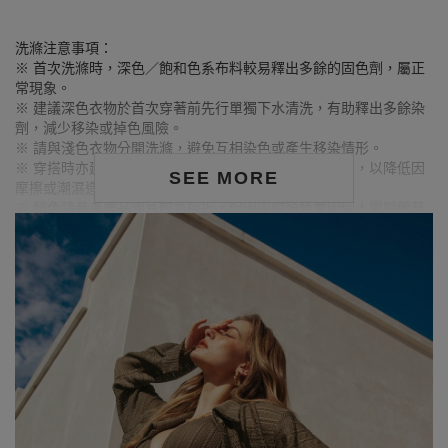
洗滌注意事項：
※ 首次洗滌時，深色／飽和色系布料較易釋出多餘的固色劑，屬正
常現象。
※ 建議深色衣物於首次穿著前先行單獨下水清洗，有助釋出多餘染
劑，減少移染或掉色風險。
※ 請與淺色衣物分開洗滌，避免互相染色或產生移染情形。
※ 穿搭時亦建議避免與淺色配件、包款、飾品一同使用，以降低因
SEE MORE
摩擦或潮濕造成染色的可能性。
※ 顏色請參考單品圖片較為接近，但因圖檔顏色會因個人電腦螢幕
設定差異略有不同，請以實際商品顏色為準。