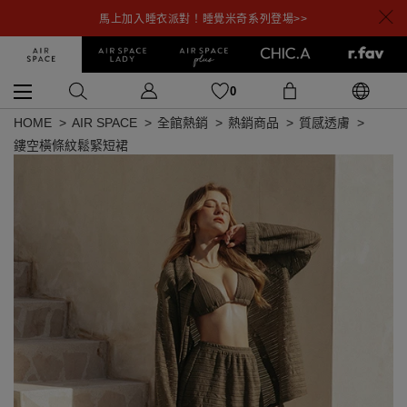
馬上加入睡衣派對！睡覺米奇系列登場>>
0
HOME
AIR SPACE
全館熱銷
熱銷商品
質感透膚
鏤空橫條紋鬆緊短裙