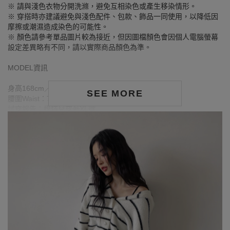
※ 請與淺色衣物分開洗滌，避免互相染色或產生移染情形。
※ 穿搭時亦建議避免與淺色配件、包款、飾品一同使用，以降低因
摩擦或潮濕造成染色的可能性。
※ 顏色請參考單品圖片較為接近，但因圖檔顏色會因個人電腦螢幕
設定差異略有不同，請以實際商品顏色為準。
MODEL資訊
身高168cm／胸圍Bust：90cm
SEE MORE
腰圍Waist：71cm／臀圍hips：99cm
試穿報告：模特兒穿著XL號
身高163cm／胸圍Bust：79cm
腰圍Waist：63cm／臀圍hips：85cm
試穿報告：模特兒穿著S號