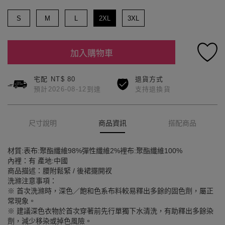
S
M
L
2XL
3XL
加入購物車
宅配 NT$ 80
退貨方式
預計2026-08-12到達
支持退換貨
尺寸說明
商品資訊
搭配商品
材質:表布:聚酯纖維98%彈性纖維2%裡布:聚酯纖維100%
內裡：有 產地:中國
商品描述：腰附鬆緊 / 後裙擺開衩
洗滌注意事項：
※ 首次洗滌時，深色／飽和色系布料較易釋出多餘的固色劑，屬正
常現象。
※ 建議深色衣物於首次穿著前先行單獨下水清洗，有助釋出多餘染
劑，減少移染或掉色風險。