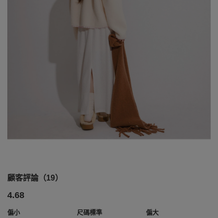
顧客評論（19）
4.68
偏小
尺碼標準
偏大