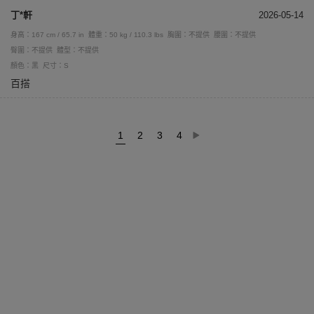
丁*軒
2026-05-14
身高：167 cm / 65.7 in
體重：50 kg / 110.3 lbs
胸圍：不提供
腰圍：不提供
臀圍：不提供
體型：不提供
顏色：黑
尺寸：S
百搭
1
2
3
4