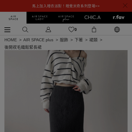
馬上加入睡衣派對！睡覺米奇系列登場>>
0
HOME
AIR SPACE plus
服飾
下著
裙類
後開衩毛織鬆緊長裙