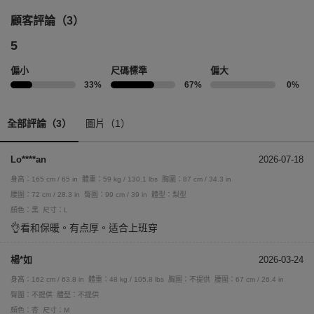
顧客評論（3）
5
偏小
尺碼標準
偏大
33%
67%
0%
全部評論（3）
圖片（1）
Lo****an
2026-07-18
身高：165 cm / 65 in
體重：59 kg / 130.1 lbs
胸圍：87 cm / 34.3 in
腰圍：72 cm / 28.3 in
臀圍：99 cm / 39 in
體型：梨型
顏色：黑
尺寸：L
👌看和保暖。有点厚。适合上班穿
楊*如
2026-03-24
身高：162 cm / 63.8 in
體重：48 kg / 105.8 lbs
胸圍：不提供
腰圍：67 cm / 26.4 in
臀圍：不提供
體型：不提供
顏色：杏
尺寸：M