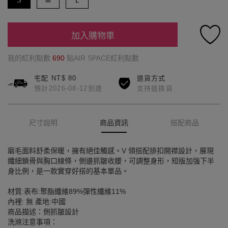
S
M
L
加入購物車
我的紅利點數
690
點AIR SPACE紅利點數
宅配 NT$ 80
退貨方式
預計2026-08-12到達
支持退換貨
尺寸說明
商品資訊
搭配商品
磨毛面料舒柔保暖，擁有絕佳觸感。V 領搭配排扣開襟設計，展現
纖細鎖骨與胸口線條，側邊抓皺收腰，可調整身形，短版加強下半
身比例，是一款實穿好搭的基本單品。
材質:表布:聚酯纖維89%彈性纖維11%
內裡: 無 產地:中國
商品描述：側抓皺設計
洗滌注意事項：