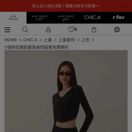
馬上加入睡衣派對！睡覺米奇系列登場>>
0
HOME
CHIC.A
上身
上身系列
上衣
V領排扣側抓皺長袖短版磨毛開襟衫