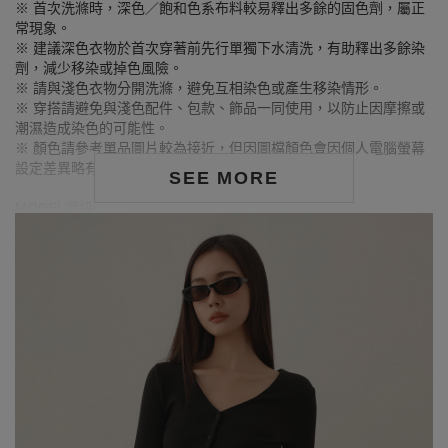
※ 首次洗滌時，深色／飽和色系布料較易釋出多餘的固色劑，屬正
常現象。
※ 建議深色衣物於首次穿著前先行單獨下水清洗，有助釋出多餘染
劑，減少移染或掉色風險。
※ 請與淺色衣物分開洗滌，避免互相染色或產生移染情形。
※ 穿搭請避免與淺色配件、包款、飾品一同使用，以防止因摩擦或
潮濕造成染色的可能性。
※ 顏色請參考單品圖片較為接近，但因圖檔顏色會因個人電腦螢幕
設定差異略有不同，請以實際商品顏色為準。
SEE MORE
MODEL資訊
身高170cm／胸圍Bust：79cm
腰圍Waist：60cm／臀圍hips：90cm
試穿報告：模特兒穿著S號