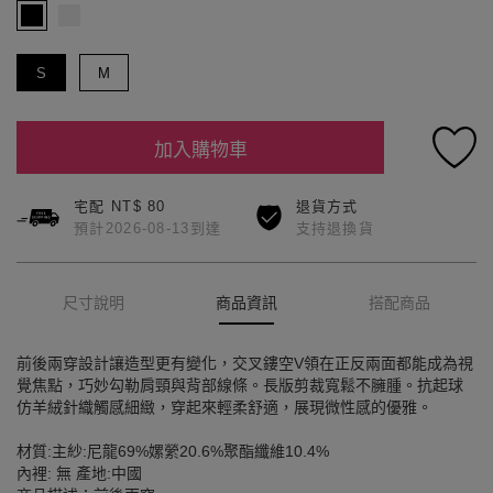
S
M
加入購物車
宅配 NT$ 80
退貨方式
預計2026-08-13到達
支持退換貨
尺寸說明
商品資訊
搭配商品
前後兩穿設計讓造型更有變化，交叉鏤空V領在正反兩面都能成為視
覺焦點，巧妙勾勒肩頸與背部線條。長版剪裁寬鬆不臃腫。抗起球
仿羊絨針織觸感細緻，穿起來輕柔舒適，展現微性感的優雅。
材質:主紗:尼龍69%嫘縈20.6%聚酯纖維10.4%
內裡: 無 產地:中國