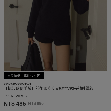
春夏精選．單件49折起
2540729026001001
【抗起球仿羊絨】前後兩穿交叉鏤空V領長袖針織衫
11 REVIEWS
NT$ 485
NT$ 990