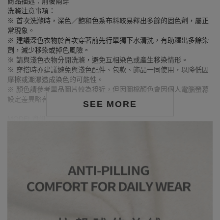
商品描述：前後兩穿
洗滌注意事項：
※ 首次洗滌時，深色／飽和色系布料較易釋出多餘的固色劑，屬正
常現象。
※ 建議深色衣物於首次穿著前先行單獨下水清洗，有助釋出多餘染
劑，減少移染或掉色風險。
※ 請與淺色衣物分開洗滌，避免互相染色或產生移染情形。
※ 穿搭時亦建議避免與淺色配件、包款、飾品一同使用，以降低因
摩擦或潮濕造成染色的可能性。
※ 顏色請參考單品圖片較為接近，但因圖檔顏色會因個人電腦螢幕
設定差異略有不同，請以實際商品顏色為準。
SEE MORE
MODEL資訊
身高164cm／胸圍Bust：73cm
腰圍Waist：59cm／臀圍hips：85cm
試穿報告：模特兒穿著S號
身高170cm／胸圍Bust：79cm
腰圍Waist：60cm／臀圍hips：90cm
試穿報告：模特兒穿著S號