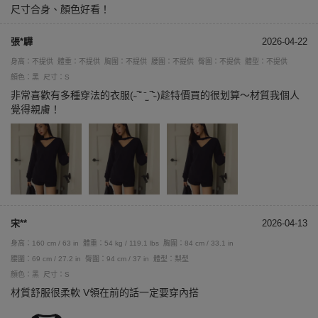
尺寸合身、顏色好看！
張*驊
2026-04-22
身高：不提供
體重：不提供
胸圍：不提供
腰圍：不提供
臀圍：不提供
體型：不提供
顏色：黑
尺寸：S
非常喜歡有多種穿法的衣服(˶‾᷄ ⁻̫ ‾᷅˵)趁特價買的很划算～材質我個人
覺得親膚！
宋**
2026-04-13
身高：160 cm / 63 in
體重：54 kg / 119.1 lbs
胸圍：84 cm / 33.1 in
腰圍：69 cm / 27.2 in
臀圍：94 cm / 37 in
體型：梨型
顏色：黑
尺寸：S
材質舒服很柔軟 V領在前的話一定要穿內搭