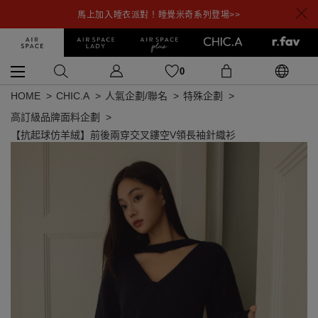
馬上加入睡衣派對！睡覺米奇系列登場>>
0
HOME
CHIC.A
人氣企劃/聯名
特殊企劃
高訂級品牌面料企劃
【抗起球仿羊絨】前後兩穿交叉鏤空V領長袖針織衫