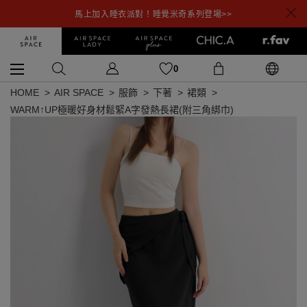
馬上加入睡衣派對！睡覺米奇系列登場>>
0
HOME
AIR SPACE
服飾
下著
裙類
WARM↑UP極暖好身材鬆緊A字發熱長裙(附三角綁巾)