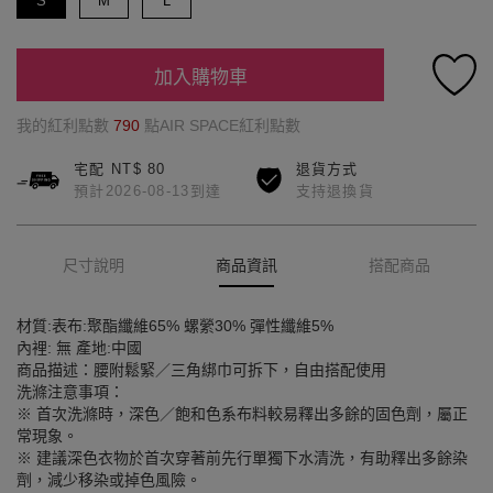
S
M
L
加入購物車
我的紅利點數
790
點AIR SPACE紅利點數
宅配 NT$ 80
退貨方式
預計2026-08-13到達
支持退換貨
尺寸說明
商品資訊
搭配商品
材質:表布:聚酯纖維65% 螺縈30% 彈性纖維5%
內裡: 無 產地:中國
商品描述：腰附鬆緊／三角綁巾可拆下，自由搭配使用
洗滌注意事項：
※ 首次洗滌時，深色／飽和色系布料較易釋出多餘的固色劑，屬正
常現象。
※ 建議深色衣物於首次穿著前先行單獨下水清洗，有助釋出多餘染
劑，減少移染或掉色風險。