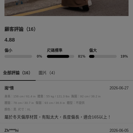
顧客評論（16）
4.88
偏小
尺碼標準
偏大
0%
81%
19%
全部評論（16）
圖片（4）
雨*情
2026-06-27
身高：156 cm / 61.4 in
體重：55 kg / 121.3 lbs
胸圍：92 cm / 36.2 in
腰圍：78 cm / 30.7 in
臀圍：93 cm / 36.6 in
體型：不提供
顏色：黑
尺寸：XL
屬於冬天偏厚材質，有點太大，長度偏長，適合165以上！
Zh****hi
2026-06-05