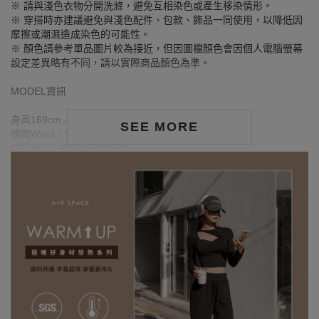
※ 請與淺色衣物分開洗滌，避免互相染色或產生移染情形。
※ 穿搭時亦建議避免與淺色配件、包款、飾品一同使用，以降低因
摩擦或潮濕造成染色的可能性。
※ 顏色請參考單品圖片較為接近，但因圖檔顏色會因個人電腦螢幕
設定差異略有不同，請以實際商品顏色為準。
MODEL資訊
身高169cm／胸圍Bust：80cm
SEE MORE
腰圍Waist：59cm／臀圍hips：90cm
試穿報告：模特兒穿著S號
身高167cm／胸圍Bust：78cm
腰圍Waist：58cm／臀圍hips：86cm
試穿報告：模特兒穿著S號