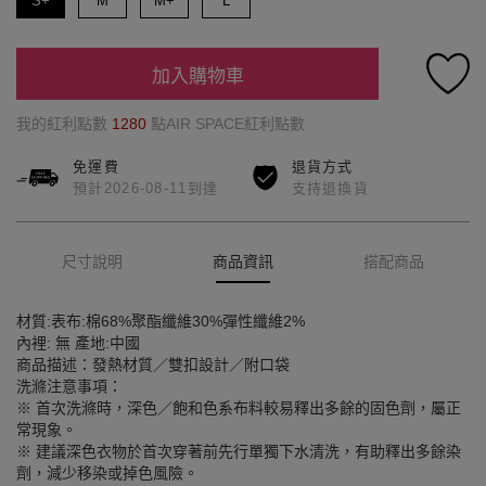
S+
M
M+
L
加入購物車
我的紅利點數
1280
點AIR SPACE紅利點數
免運費
退貨方式
預計2026-08-11到達
支持退換貨
尺寸說明
商品資訊
搭配商品
材質:表布:棉68%聚酯纖維30%彈性纖維2%
內裡: 無 產地:中國
商品描述：發熱材質／雙扣設計／附口袋
洗滌注意事項：
※ 首次洗滌時，深色／飽和色系布料較易釋出多餘的固色劑，屬正
常現象。
※ 建議深色衣物於首次穿著前先行單獨下水清洗，有助釋出多餘染
劑，減少移染或掉色風險。