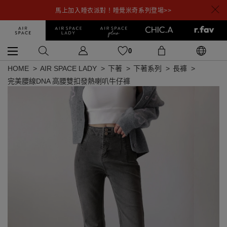
馬上加入睡衣派對！睡覺米奇系列登場>>
0
HOME
AIR SPACE LADY
下著
下著系列
長褲
完美腰線DNA 高腰雙扣發熱喇叭牛仔褲