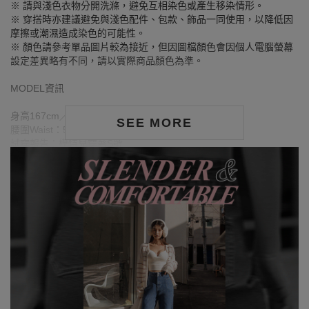
※ 請與淺色衣物分開洗滌，避免互相染色或產生移染情形。
※ 穿搭時亦建議避免與淺色配件、包款、飾品一同使用，以降低因
摩擦或潮濕造成染色的可能性。
※ 顏色請參考單品圖片較為接近，但因圖檔顏色會因個人電腦螢幕
設定差異略有不同，請以實際商品顏色為準。
MODEL資訊
身高167cm／胸圍Bust：78cm
SEE MORE
腰圍Waist：58cm／臀圍hips：86cm
試穿報告：模特兒穿著S號
身高163cm／胸圍Bust：79cm
腰圍Waist：63cm／臀圍hips：85cm
試穿報告：模特兒穿著S號