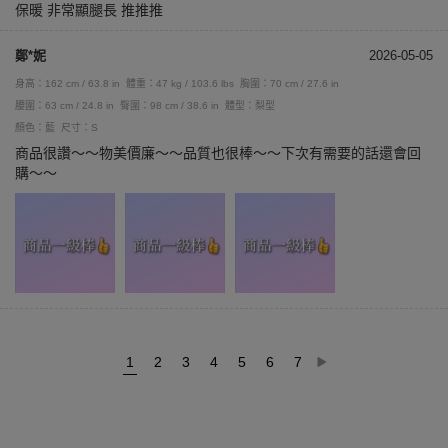
保暖 非常顯腿長 推推推
鄭*妮
2026-05-05
身高：162 cm / 63.8 in
體重：47 kg / 103.6 lbs
胸圍：70 cm / 27.6 in
腰圍：63 cm / 24.8 in
臀圍：98 cm / 38.6 in
體型：梨型
顏色：藍
尺寸：S
商品很讚～～物美價廉～～品質也很棒～～下次有需要的話還會回
購～～
1
2
3
4
5
6
7