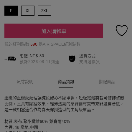
F
XL
2XL
加入購物車
我的紅利點數
590
點AIR SPACE紅利點數
宅配 NT$ 80
退貨方式
預計2026-08-11到達
支持退換貨
尺寸說明
商品資訊
搭配商品
細緻的直條紋紋理讓純色襯衫不顯單調。短版寬鬆剪裁可修飾整體
比例，且具有顯瘦效果。輕薄透氣的萊賽爾材質帶來舒適穿著感，
是一款相當適合作為春天穿搭造型的主角級單品。
材質:表布:聚酯纖維60% 萊賽爾40%
內裡: 無 產地:中國