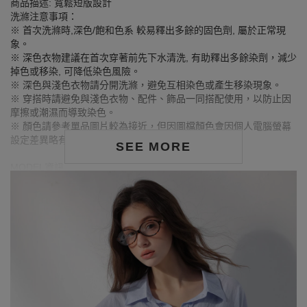
商品描述: 寬鬆短版設計
洗滌注意事項：
※ 首次洗滌時,深色/飽和色系 較易釋出多餘的固色劑, 屬於正常現
象。
※ 深色衣物建議在首次穿著前先下水清洗, 有助釋出多餘染劑，減少
掉色或移染, 可降低染色風險。
※ 深色與淺色衣物請分開洗滌，避免互相染色或產生移染現象。
※ 穿搭時請避免與淺色衣物、配件、飾品一同搭配使用，以防止因
摩擦或潮濕而導致染色。
※ 顏色請參考單品圖片較為接近，但因圖檔顏色會因個人電腦螢幕
設定差異略有不同，請以實際商品顏色為準。
SEE MORE
MODEL資訊
身高172cm／胸圍Bust：80cm
腰圍Waist：60cm／臀圍hips：89cm
試穿報告：模特兒穿著F號