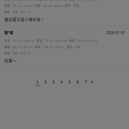
腰圍：80 cm / 31.5 in
臀圍：98 cm / 38.6 in
體型：梨型
顏色：粉紅
尺寸：F
適合夏天當小罩衫穿！
劉*慈
2026-07-02
身高：173 cm / 68.1 in
體重：75 kg / 165.4 lbs
胸圍：98 cm / 38.6 in
腰圍：90 cm / 35.4 in
臀圍：108 cm / 42.5 in
體型：H型
顏色：粉紅
尺寸：F
好看～
1
2
3
4
5
6
7