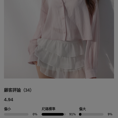
顧客評論（34）
4.94
偏小
尺碼標準
偏大
0%
91%
9%