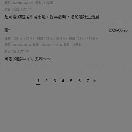
臀圍：83 cm / 32.7 in
體型：沙漏型
顏色：粉紅
尺寸：F
超可愛的超捨不得用啦，好喜歡呀，增加趣味生活風
珊*
2026-06-26
身高：151 cm / 59.4 in
體重：38 kg / 83.8 lbs
胸圍：68 cm / 26.8 in
腰圍：56 cm / 22 in
臀圍：70 cm / 27.6 in
體型：沙漏型
顏色：藍
尺寸：F
可愛的擦手巾ㄟ 天啊～～
1
2
3
4
5
6
7