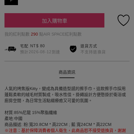
F
加入購物車
我的紅利點數
290
點AIR SPACE紅利點數
宅配 NT$ 80
退貨方式
預計2026-08-12到達
不支持退換貨
商品資訊
人氣的烤焦版Kitty，變成為具備造型感的擦手巾。這款擦手巾採用
蓬鬆柔軟的絨毛材質製成，吸水性佳。掛繩設計方便懸掛於衛浴或
廚房空間，為日常生活點綴療癒又可愛的氛圍。
材質:85%尼龍 15%聚脂纖維
產地:中國
商品描述: 粉:寬20.8CM * 高22CM ; 藍:寬24CM * 高22CM
※注意：基於保障消費者個人衛生，此商品恕不接受退換貨，謝謝