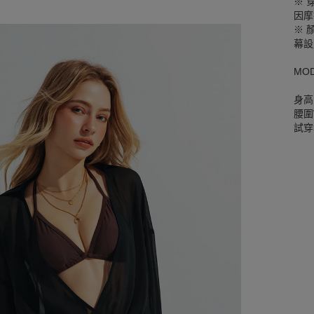
※ 
因摩
※ 
幕設
MO
身高
腰圍W
試穿