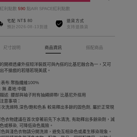
的紅利點數
590
點AIR SPACE紅利點數
宅配 NT$ 80
退貨方式
預計2026-08-13到達
支持退換貨
尺寸說明
商品資訊
搭配商品
的開襟透膚外搭短洋裝既可與內搭的比基尼融合為一，又可
出不搶戲的若隱若現美感。
:表布:聚酯纖維100%
: 無 產地:中國
描述: 腰部與袖子附有抽繩綁帶/ 比基尼外搭用
注意事項：
首次洗滌時,深色/飽和色系 較易釋出多餘的固色劑, 屬於正常現
深色衣物建議在首次穿著前先下水清洗, 有助釋出多餘染劑，減
色或移染, 可降低染色風險。
深色與淺色衣物請分開洗滌，避免互相染色或產生移染現象。