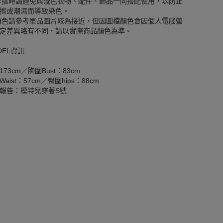
穿搭時請避免與淺色衣物、配件、飾品一同搭配使用，以防止
擦或潮濕而導致染色。
顏色請參考單品圖片較為接近，但因圖檔顏色會因個人電腦螢
定差異略有不同，請以實際商品顏色為準。
DEL資訊
173cm／胸圍Bust：83cm
aist：57cm／臀圍hips：88cm
報告：模特兒穿著S號