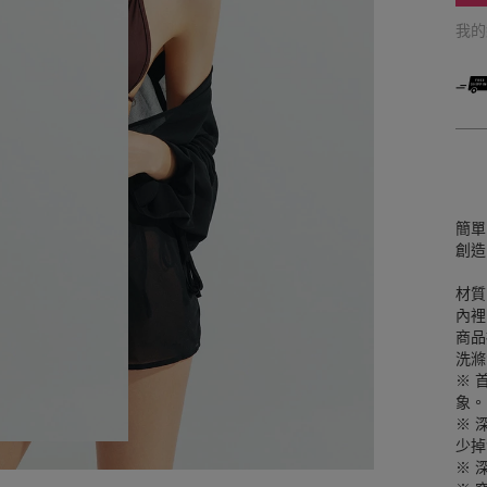
我
簡單
創造
材質
內裡
商品
洗滌
※ 
象。
※ 
少掉
※ 