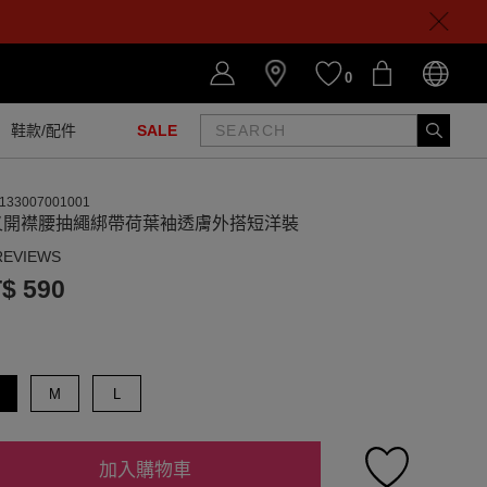
0
鞋款/配件
SALE
133007001001
叉開襟腰抽繩綁帶荷葉袖透膚外搭短洋裝
REVIEWS
$ 590
M
L
加入購物車