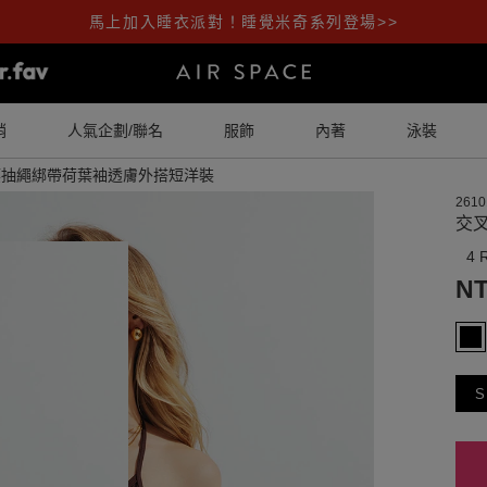
馬上加入睡衣派對！睡覺米奇系列登場>>
銷
人氣企劃/聯名
服飾
內著
泳裝
腰抽繩綁帶荷葉袖透膚外搭短洋裝
2610
交
4 
NT
S