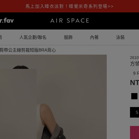
馬上加入睡衣派對！睡覺米奇系列登場>>
銷
人氣企劃/聯名
服飾
內著
泳裝
肩帶公主線剪裁短版BRA背心
2610
方
9 
NT
S