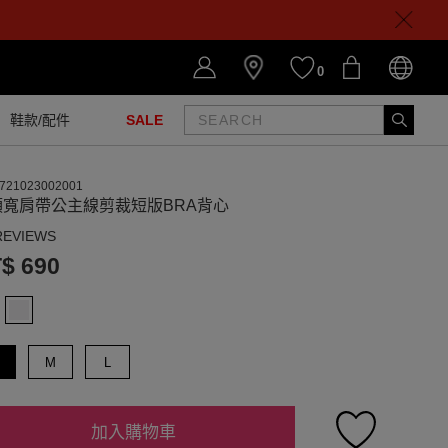
0
鞋款/配件
SALE
721023002001
領寬肩帶公主線剪裁短版BRA背心
REVIEWS
$ 690
M
L
加入購物車