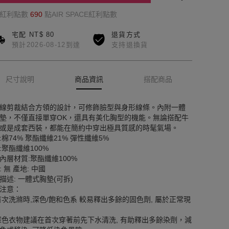
的紅利點數
690
點AIR SPACE紅利點數
宅配 NT$ 80
退貨方式
預計2026-08-12到達
支持退換貨
尺寸說明
商品資訊
搭配商品
線剪裁結合方領的設計，可修飾臉型與身形線條。內附一體
墊，不僅直接單穿OK，還具有美化胸型的機能。無論搭配牛
或是成套西裝，都能在簡約中穿出極具質感的時髦氣場。
:棉74% 聚酯纖維21% 彈性纖維5%
:聚酯纖維100%
內層材質:聚酯纖維100%
: 無 產地: 中國
描述: 一體式胸墊(可拆)
注意：
首次洗滌時,深色/飽和色系 較易釋出多餘的固色劑, 屬於正常現
深色衣物建議在首次穿著前先下水清洗, 有助釋出多餘染劑，減