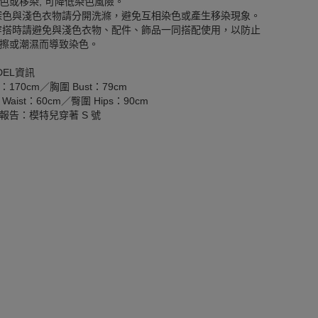
色或移染, 可降低染色風險。
深色與淺色衣物請分開洗滌，避免互相染色或產生移染現象。
穿搭時請避免與淺色衣物、配件、飾品一同搭配使用，以防止
擦或潮濕而導致染色。
DEL資訊
：170cm／胸圍 Bust：79cm
Waist：60cm／臀圍 Hips：90cm
報告：模特兒穿著 S 號