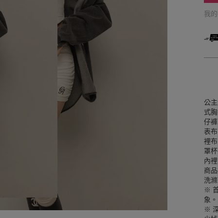
我
公主
式胸
仔褲
表布
裡布
罩杯
內裡
商品
洗滌
※ 
象。
※ 