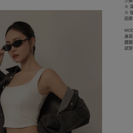
少掉
※ 
※ 
因摩
MO
身高
腰圍 
試穿