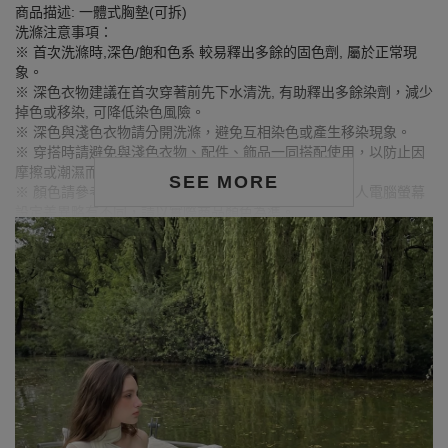
商品描述: 一體式胸墊(可拆)
洗滌注意事項：
※ 首次洗滌時,深色/飽和色系 較易釋出多餘的固色劑, 屬於正常現
象。
※ 深色衣物建議在首次穿著前先下水清洗, 有助釋出多餘染劑，減少
掉色或移染, 可降低染色風險。
※ 深色與淺色衣物請分開洗滌，避免互相染色或產生移染現象。
※ 穿搭時請避免與淺色衣物、配件、飾品一同搭配使用，以防止因
摩擦或潮濕而導致染色。
SEE MORE
※ 顏色請參考單品圖片較為接近，但因圖檔顏色會因個人電腦螢幕
設定差異略有不同，請以實際商品顏色為準。
MODEL資訊
身高168cm／胸圍Bust：90cm
腰圍Waist：71cm／臀圍hips：99cm
試穿報告：模特兒穿著XL號
身高172cm／胸圍Bust：80cm
腰圍Waist：60cm／臀圍hips：89cm
試穿報告：模特兒穿著S號