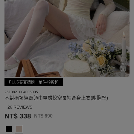
PLUS春夏精選．單件49折起
2610821004006005
不對稱領繞頸領巾單肩挖空長袖合身上衣(附胸墊)
26 REVIEWS
NT$ 338
NT$ 690