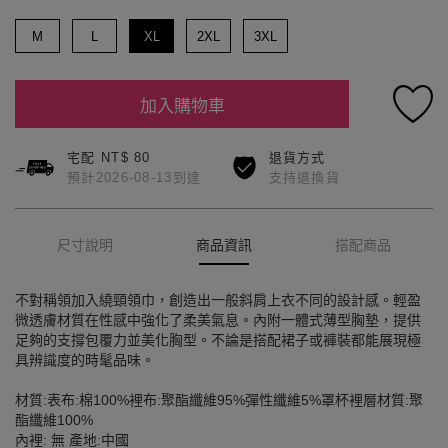
M
L
XL
2XL
3XL
加入購物車
宅配 NT$ 80
退貨方式
預計2026-08-13到達
支持退換貨
尺寸說明
商品資訊
搭配商品
不對稱領加入繞頸領巾，創造出一般斜肩上衣不同的設計感。輕盈
微透膚材質在性感中強化了柔美氣息。內附一體式薄型胸墊，提供
足夠的支撐包覆力並美化胸型。不論是搭配裙子或褲裝都能展現極
具辨識度的時髦品味。
材質:表布:棉100%裡布:聚酯纖維95%彈性纖維5%罩杯裡層材質:聚
酯纖維100%
內裡: 無 產地:中國