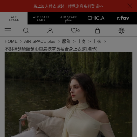
馬上加入睡衣派對！睡覺米奇系列登場>>
0
HOME
AIR SPACE plus
服飾
上身
上衣
不對稱領繞頸領巾單肩挖空長袖合身上衣(附胸墊)