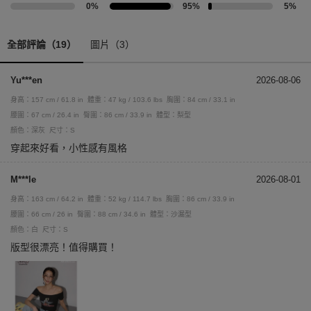
0%
95%
5%
全部評論（19）
圖片（3）
Yu***en
2026-08-06
身高：157 cm / 61.8 in
體重：47 kg / 103.6 lbs
胸圍：84 cm / 33.1 in
腰圍：67 cm / 26.4 in
臀圍：86 cm / 33.9 in
體型：梨型
顏色：深灰
尺寸：S
穿起來好看，小性感有風格
M***le
2026-08-01
身高：163 cm / 64.2 in
體重：52 kg / 114.7 lbs
胸圍：86 cm / 33.9 in
腰圍：66 cm / 26 in
臀圍：88 cm / 34.6 in
體型：沙漏型
顏色：白
尺寸：S
版型很漂亮！值得購買！