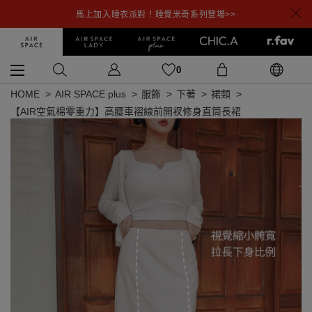
馬上加入睡衣派對！睡覺米奇系列登場>>
0
HOME
AIR SPACE plus
服飾
下著
裙類
【AIR空氣棉零重力】高腰車褶線前開衩修身直筒長裙