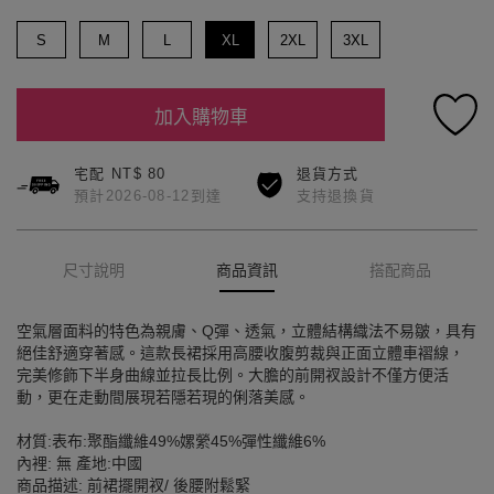
S
M
L
XL
2XL
3XL
加入購物車
宅配 NT$ 80
退貨方式
預計2026-08-12到達
支持退換貨
尺寸說明
商品資訊
搭配商品
空氣層面料的特色為親膚、Q彈、透氣，立體結構織法不易皺，具有
絕佳舒適穿著感。這款長裙採用高腰收腹剪裁與正面立體車褶線，
完美修飾下半身曲線並拉長比例。大膽的前開衩設計不僅方便活
動，更在走動間展現若隱若現的俐落美感。
材質:表布:聚酯纖維49%嫘縈45%彈性纖維6%
內裡: 無 產地:中國
商品描述: 前裙擺開衩/ 後腰附鬆緊