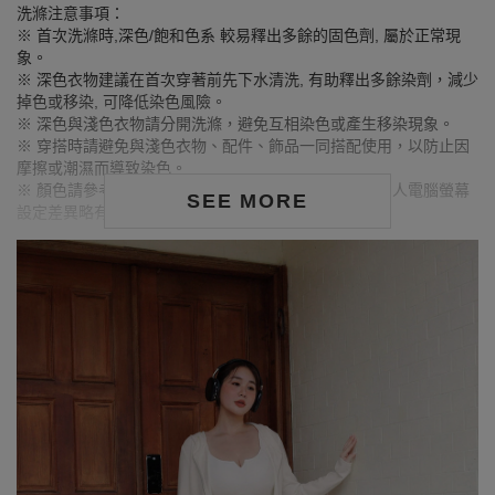
洗滌注意事項：
※ 首次洗滌時,深色/飽和色系 較易釋出多餘的固色劑, 屬於正常現
象。
※ 深色衣物建議在首次穿著前先下水清洗, 有助釋出多餘染劑，減少
掉色或移染, 可降低染色風險。
※ 深色與淺色衣物請分開洗滌，避免互相染色或產生移染現象。
※ 穿搭時請避免與淺色衣物、配件、飾品一同搭配使用，以防止因
摩擦或潮濕而導致染色。
※ 顏色請參考單品圖片較為接近，但因圖檔顏色會因個人電腦螢幕
SEE MORE
設定差異略有不同，請以實際商品顏色為準。
MODEL資訊
身高168cm／胸圍Bust：90cm
腰圍Waist：71cm／臀圍hips：99cm
試穿報告：模特兒穿著XL號
身高175cm／胸圍Bust：83cm
腰圍Waist：60cm／臀圍hips：90cm
試穿報告：模特兒穿著S號