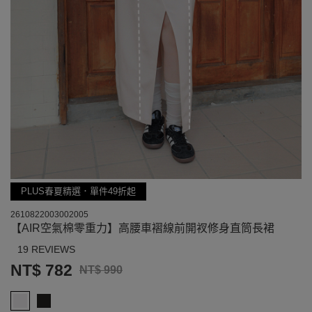
PLUS春夏精選．單件49折起
2610822003002005
【AIR空氣棉零重力】高腰車褶線前開衩修身直筒長裙
19 REVIEWS
NT$ 782
NT$ 990