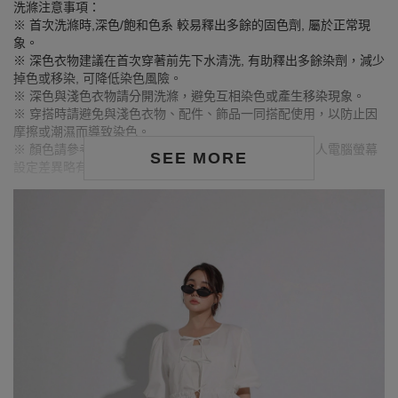
洗滌注意事項：
※ 首次洗滌時,深色/飽和色系 較易釋出多餘的固色劑, 屬於正常現
象。
※ 深色衣物建議在首次穿著前先下水清洗, 有助釋出多餘染劑，減少
掉色或移染, 可降低染色風險。
※ 深色與淺色衣物請分開洗滌，避免互相染色或產生移染現象。
※ 穿搭時請避免與淺色衣物、配件、飾品一同搭配使用，以防止因
摩擦或潮濕而導致染色。
※ 顏色請參考單品圖片較為接近，但因圖檔顏色會因個人電腦螢幕
SEE MORE
設定差異略有不同，請以實際商品顏色為準。
MODEL資訊
身高168cm／胸圍Bust：90cm
腰圍Waist：71cm／臀圍hips：99cm
試穿報告：模特兒穿著XL號
身高165cm／胸圍Bust：82cm
腰圍Waist:59cm／臀圍hips：84cm
試穿報告：模特兒穿著S號