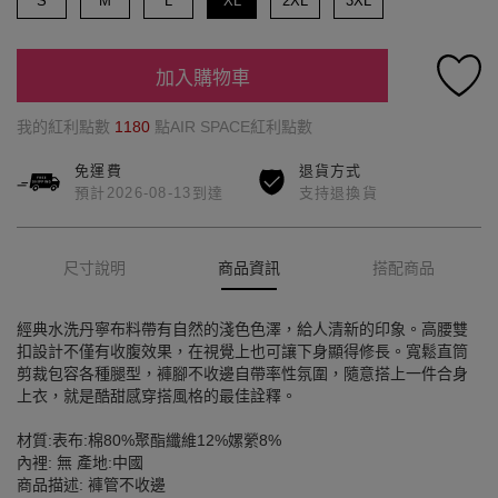
S
M
L
XL
2XL
3XL
加入購物車
我的紅利點數
1180
點AIR SPACE紅利點數
免運費
退貨方式
預計2026-08-13到達
支持退換貨
尺寸說明
商品資訊
搭配商品
經典水洗丹寧布料帶有自然的淺色色澤，給人清新的印象。高腰雙
扣設計不僅有收腹效果，在視覺上也可讓下身顯得修長。寬鬆直筒
剪裁包容各種腿型，褲腳不收邊自帶率性氛圍，隨意搭上一件合身
上衣，就是酷甜感穿搭風格的最佳詮釋。
材質:表布:棉80%聚酯纖維12%嫘縈8%
內裡: 無 產地:中國
商品描述: 褲管不收邊