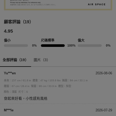
顧客評論（19）
4.95
偏小
尺碼標準
偏大
0%
100%
0%
全部評論（19）
圖片（3）
Yu***en
2026-08-06
身高：157 cm / 61.8 in
體重：47 kg / 103.6 lbs
胸圍：84 cm / 33.1 in
腰圍：67 cm / 26.4 in
臀圍：86 cm / 33.9 in
體型：梨型
顏色：淺藍
尺寸：S
穿起來好看，小性感有風格
M***le
2026-07-29