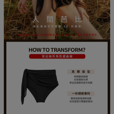
試穿報告：模特兒穿著S號