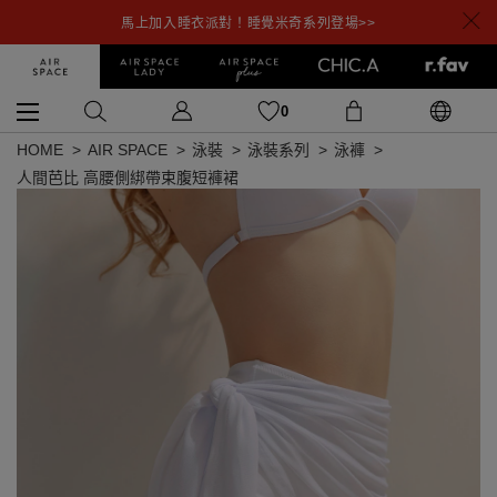
馬上加入睡衣派對！睡覺米奇系列登場>>
0
HOME
AIR SPACE
泳裝
泳裝系列
泳褲
人間芭比 高腰側綁帶束腹短褲裙