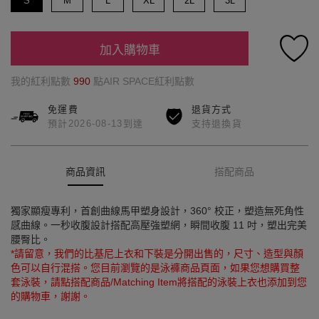
S
M
L
XL
2L
3L
加入購物車
我的紅利點數
990
點AIR SPACE紅利點數
免運費
退貨方式
預計2026-08-13到達
支持退換貨
商品資訊
搭配商品
獨家顯瘦專利，首創曲線馬甲塑身設計，360° 校正，塑造無死角性
感曲線。一秒收腹設計搭配高壓強塑網，瞬間收腹 11 吋，塑出完美
腰臀比。
*請留意，我們的比基尼上衣和下裝是分開出售的，尺寸、造型與顏
色可以自行混搭。您目前瀏覽的是泳褲商品頁面，如果您想購買整
套泳裝，請點搭配商品/Matching Item將搭配的泳裝上衣也添加到您
的購物車，謝謝。