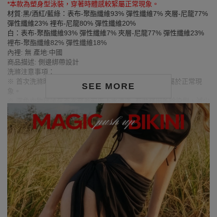
*本款為塑身型泳裝，穿著時體感較緊屬正常現象。
材質:黑/酒紅/藍綠：表布-聚酯纖維93% 彈性纖維7% 夾層-尼龍77%
彈性纖維23% 裡布-尼龍80% 彈性纖維20%
白：表布-聚酯纖維93% 彈性纖維7% 夾層-尼龍77% 彈性纖維23%
裡布-聚酯纖維82% 彈性纖維18%
內裡: 無 產地:中國
商品描述: 側邊綁帶設計
洗滌注意事項：
※ 首次洗滌時,深色/飽和色系 較易釋出多餘的固色劑, 屬於正常現
SEE MORE
象。
※ 深色衣物建議在首次穿著前先下水清洗, 有助釋出多餘染劑，減少
掉色或移染, 可降低染色風險。
※ 深色與淺色衣物請分開洗滌，避免互相染色或產生移染現象。
※ 穿搭時請避免與淺色衣物、配件、飾品一同搭配使用，以防止因
摩擦或潮濕而導致染色。
※ 顏色請參考單品圖片較為接近，但因圖檔顏色會因個人電腦螢幕
設定差異略有不同，請以實際商品顏色為準。
MODEL資訊
身高173cm／胸圍Bust：83cm
腰圍Waist：57cm／臀圍hips：88cm