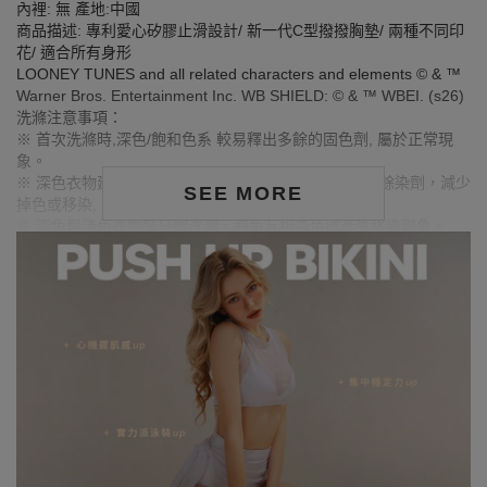
內裡: 無 產地:中國
商品描述: 專利愛心矽膠止滑設計/ 新一代C型撥撥胸墊/ 兩種不同印
花/ 適合所有身形
LOONEY TUNES and all related characters and elements © & ™
Warner Bros. Entertainment Inc. WB SHIELD: © & ™ WBEI. (s26)
洗滌注意事項：
※ 首次洗滌時,深色/飽和色系 較易釋出多餘的固色劑, 屬於正常現
象。
※ 深色衣物建議在首次穿著前先下水清洗, 有助釋出多餘染劑，減少
SEE MORE
掉色或移染, 可降低染色風險。
※ 深色與淺色衣物請分開洗滌，避免互相染色或產生移染現象。
※ 穿搭時請避免與淺色衣物、配件、飾品一同搭配使用，以防止因
摩擦或潮濕而導致染色。
※ 顏色請參考單品圖片較為接近，但因圖檔顏色會因個人電腦螢幕
設定差異略有不同，請以實際商品顏色為準。
MODEL資訊
身高157cm／胸圍Bust：82cm
腰圍Waist：60cm／臀圍hips：62cm
試穿報告：模特兒穿著S號