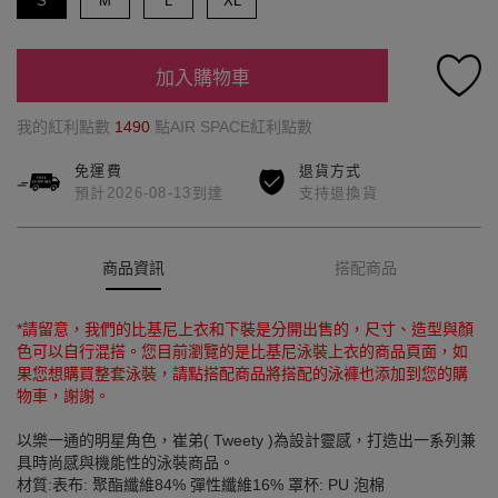
S
M
L
XL
加入購物車
我的紅利點數
1490
點AIR SPACE紅利點數
免運費
退貨方式
預計2026-08-13到達
支持退換貨
商品資訊
搭配商品
*請留意，我們的比基尼上衣和下裝是分開出售的，尺寸、造型與顏
色可以自行混搭。您目前瀏覽的是比基尼泳裝上衣的商品頁面，如
果您想購買整套泳裝，請點搭配商品將搭配的泳褲也添加到您的購
物車，謝謝。
以樂一通的明星角色，崔弟( Tweety )為設計靈感，打造出一系列兼
具時尚感與機能性的泳裝商品。
材質:表布: 聚酯纖維84% 彈性纖維16% 罩杯: PU 泡棉