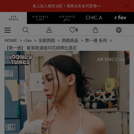
馬上加入睡衣派對！睡覺米奇系列登場>>
0
HOME
r.fav
全館熱銷
熱銷商品
樂一通 系列
【樂一通】 崔弟款滿版印花綁帶比基尼