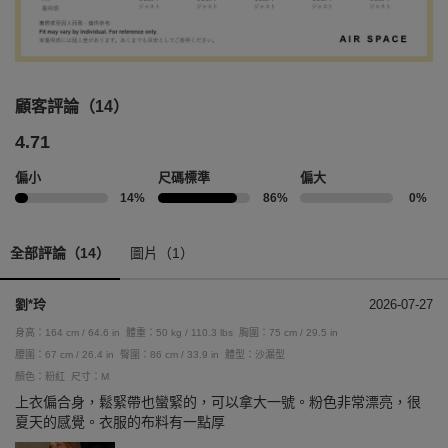
顧客評論（14）
4.71
偏小
尺碼標準
偏大
14%
86%
0%
全部評論（14）
圖片（1）
劉*玲
2026-07-27
身高：164 cm / 64.6 in
體重：50 kg / 110.3 lbs
胸圍：75 cm / 29.5 in
腰圍：67 cm / 26.4 in
臀圍：86 cm / 33.9 in
體型：沙漏型
顏色：粉紅
尺寸：M
上衣偏合身，鬆緊帶也蠻緊的，可以拿大一號。粉色非常漂亮，很
夏天的感覺。衣服的布料有一點厚