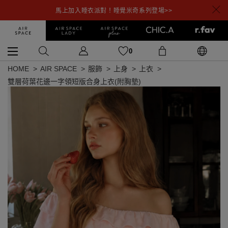
馬上加入睡衣派對！睡覺米奇系列登場>>
0
HOME
AIR SPACE
服飾
上身
上衣
雙層荷葉花邊一字領短版合身上衣(附胸墊)