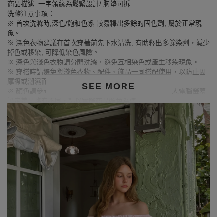
商品描述: 一字領緣為鬆緊設計/ 胸墊可拆
洗滌注意事項：
※ 首次洗滌時,深色/飽和色系 較易釋出多餘的固色劑, 屬於正常現
象。
※ 深色衣物建議在首次穿著前先下水清洗, 有助釋出多餘染劑，減少
掉色或移染, 可降低染色風險。
※ 深色與淺色衣物請分開洗滌，避免互相染色或產生移染現象。
※ 穿搭時請避免與淺色衣物、配件、飾品一同搭配使用，以防止因
摩擦或潮濕而導致染色。
SEE MORE
※ 顏色請參考單品圖片較為接近，但因圖檔顏色會因個人電腦螢幕
設定差異略有不同，請以實際商品顏色為準。
MODEL資訊
身高173cm／胸圍Bust：84cm
腰圍Waist：59cm／臀圍hips：91cm
試穿報告：模特兒穿著S號