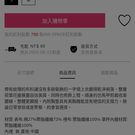
S
M
加入購物車
我的紅利點數
790
點AIR SPACE紅利點數
宅配 NT$ 80
退貨方式
預計2026-08-13到達
支持退換貨
尺寸說明
商品資訊
搭配商品
帶有紋理的布料讓沒有多餘裝飾的一字領上衣顯得乾淨俐落，雙層
荷葉花邊展露自信美肩，同時也修飾上臂。順身的仿馬甲剪裁收束
腰線，整體更顯瘦。內附胸墊具有美胸機能並有絕佳的支撐力。無
論日常穿搭或是聚餐、約會皆適穿。
材質:表布:棉27%聚酯纖維73% 裡布:聚酯纖維100% 罩杯內層材質:
聚酯纖維100%
內裡: 無 產地:中國