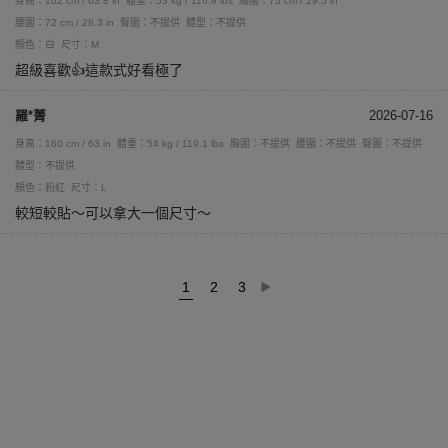
身高：162 cm / 63.8 in
體重：53 kg / 116.9 lbs
胸圍：75 cm / 29.5 in
腰圍：72 cm / 28.3 in
臀圍：不提供
體型：不提供
顏色：白
尺寸：M
超級喜歡👍這款式好看極了
羅*菁
2026-07-16
身高：160 cm / 63 in
體重：54 kg / 119.1 lbs
胸圍：不提供
腰圍：不提供
臀圍：不提供
體型：不提供
顏色：粉紅
尺寸：L
較短較貼～可以拿大一個尺寸～
1
2
3