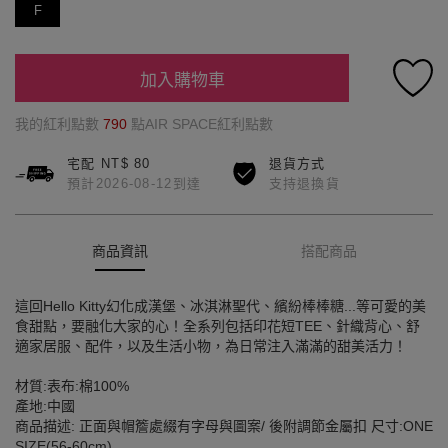
F
加入購物車
我的紅利點數
790
點AIR SPACE紅利點數
宅配 NT$ 80
退貨方式
預計2026-08-12到達
支持退換貨
商品資訊
搭配商品
這回Hello Kitty幻化成漢堡、冰淇淋聖代、繽紛棒棒糖...等可愛的美
食甜點，要融化大家的心！全系列包括印花短TEE、針織背心、舒
適家居服、配件，以及生活小物，為日常注入滿滿的甜美活力！
材質:表布:棉100%
產地:中國
商品描述: 正面與帽簷處綴有字母與圖案/ 後附調節金屬扣 尺寸:ONE
SIZE(56-60cm)