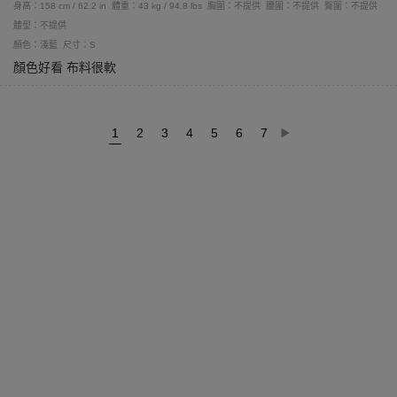
身高：158 cm / 62.2 in
體重：43 kg / 94.8 lbs
胸圍：不提供
腰圍：不提供
臀圍：不提供
體型：不提供
顏色：淺藍
尺寸：S
顏色好看 布料很軟
1
2
3
4
5
6
7