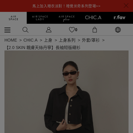
馬上加入睡衣派對！睡覺米奇系列登場>>
0
HOME
CHIC.A
上身
上身系列
外套/罩衫
【2.0 SKIN 親膚天絲丹寧】長袖短版襯衫