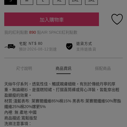
S
M
L
XL
2XL
3XL
加入購物車
我的紅利點數
890
點AIR SPACE紅利點數
宅配 NT$ 80
退貨方式
預計2026-08-12到達
支持退換貨
尺寸說明
商品資訊
搭配商品
天絲牛仔系列，透氣性佳、觸感親膚細緻，有別於傳統丹寧的厚
重。無論襯衫、是蛋糕短裙、打摺直筒褲或背心洋裝，皆能穿出輕
盈顯瘦的效果。
材質:淺藍表布: 萊賽爾纖維85%棉15% 黑表布:萊賽爾纖維50%聚酯
纖維25%棉20%嫘縈5%
內裡: 無 產地:中國
商品描述:寬鬆版型
洗滌注意事項：