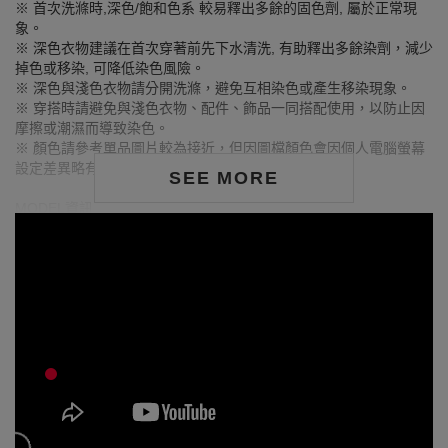
※ 首次洗滌時,深色/飽和色系 較易釋出多餘的固色劑, 屬於正常現
象。
※ 深色衣物建議在首次穿著前先下水清洗, 有助釋出多餘染劑，減少
掉色或移染, 可降低染色風險。
※ 深色與淺色衣物請分開洗滌，避免互相染色或產生移染現象。
※ 穿搭時請避免與淺色衣物、配件、飾品一同搭配使用，以防止因
摩擦或潮濕而導致染色。
※ 顏色請參考單品圖片較為接近，但因圖檔顏色會因個人電腦螢幕
設定差異略有不同，請以實際商品顏色為準。
SEE MORE
MODEL資訊
身高170cm／胸圍Bust：79cm
腰圍Waist：60cm／臀圍hips：90cm
試穿報告：模特兒穿著S號
身高164cm／胸圍Bust：73cm
腰圍Waist：59cm／臀圍hips：85cm
試穿報告：模特兒穿著S號