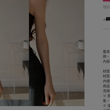
我
基本
例。
內搭
材質
材質
內裡
商品
洗滌
※ 
象。
※ 