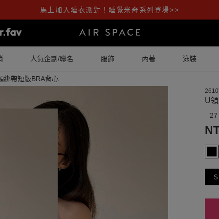
馬上加入睡衣派對！睡覺米奇系列登場>>
銷
人氣企劃/聯名
服飾
內著
泳裝
頸綁帶短版BRA背心
2610
U
27
NT
S