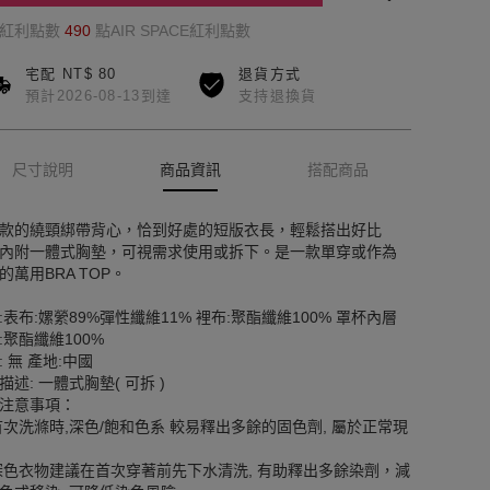
的紅利點數
490
點AIR SPACE紅利點數
宅配 NT$ 80
退貨方式
預計2026-08-13到達
支持退換貨
尺寸說明
商品資訊
搭配商品
款的繞頸綁帶背心，恰到好處的短版衣長，輕鬆搭出好比
內附一體式胸墊，可視需求使用或拆下。是一款單穿或作為
的萬用BRA TOP。
:表布:嫘縈89%彈性纖維11% 裡布:聚酯纖維100% 罩杯內層
:聚酯纖維100%
: 無 產地:中國
描述: 一體式胸墊( 可拆 )
注意事項：
首次洗滌時,深色/飽和色系 較易釋出多餘的固色劑, 屬於正常現
深色衣物建議在首次穿著前先下水清洗, 有助釋出多餘染劑，減