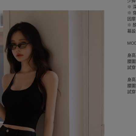
少掉
※ 
※ 
因摩
※ 
幕設
MO
身高
腰圍W
試穿
身高
腰圍W
試穿