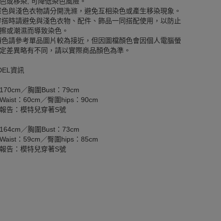
色或移染, 可降低染色風險。
深色與淺色衣物請分開洗滌，避免互相染色或產生移染現象。
穿搭時請避免與淺色衣物、配件、飾品一同搭配使用，以防止
擦或潮濕而導致染色。
顏色請參考單品圖片較為接近，但因圖檔顏色會因個人電腦螢
定差異略有不同，請以實際商品顏色為準。
DEL資訊
170cm／胸圍Bust：79cm
aist：60cm／臀圍hips：90cm
報告：模特兒穿著S號
164cm／胸圍Bust：73cm
aist：59cm／臀圍hips：85cm
報告：模特兒穿著S號