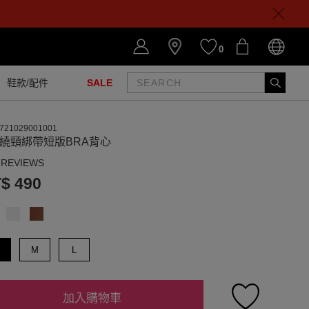
0
鞋款/配件
SALE
721029001001
領繞頸綁帶短版BRA背心
 REVIEWS
$ 490
M
L
加入購物車