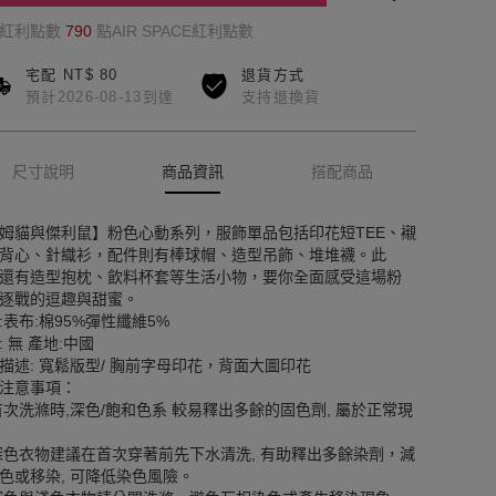
的紅利點數
790
點AIR SPACE紅利點數
宅配 NT$ 80
退貨方式
預計2026-08-13到達
支持退換貨
尺寸說明
商品資訊
搭配商品
姆貓與傑利鼠】粉色心動系列，服飾單品包括印花短TEE、襯
背心、針織衫，配件則有棒球帽、造型吊飾、堆堆襪。此
還有造型抱枕、飲料杯套等生活小物，要你全面感受這場粉
逐戰的逗趣與甜蜜。
:表布:棉95%彈性纖維5%
: 無 產地:中國
描述: 寬鬆版型/ 胸前字母印花，背面大圖印花
注意事項：
首次洗滌時,深色/飽和色系 較易釋出多餘的固色劑, 屬於正常現
深色衣物建議在首次穿著前先下水清洗, 有助釋出多餘染劑，減
色或移染, 可降低染色風險。