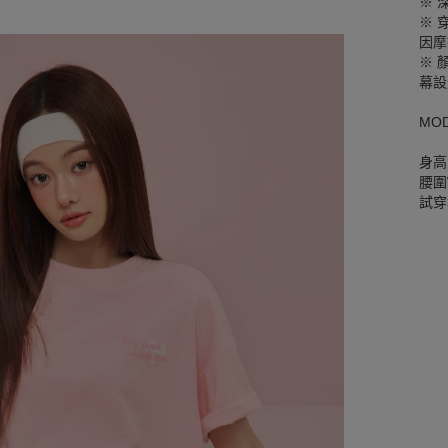
※ 
※ 
因摩
※ 
幕設
MO
身高
腰圍W
試穿