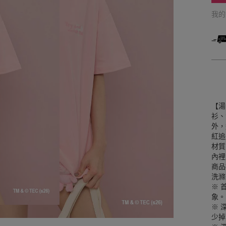
我
【湯
衫、
外，
紅追
材質
內裡
商品
洗滌
※ 
象。
※ 
少掉