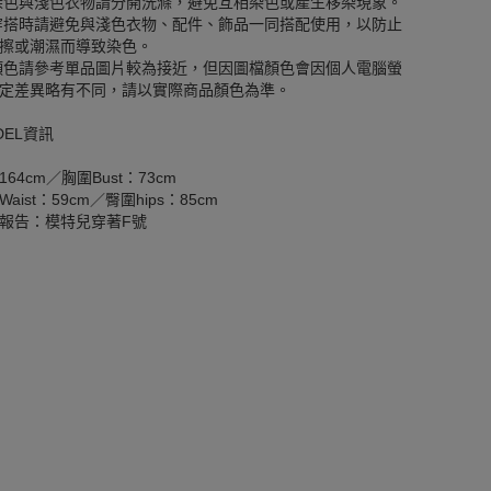
深色與淺色衣物請分開洗滌，避免互相染色或產生移染現象。
穿搭時請避免與淺色衣物、配件、飾品一同搭配使用，以防止
擦或潮濕而導致染色。
顏色請參考單品圖片較為接近，但因圖檔顏色會因個人電腦螢
定差異略有不同，請以實際商品顏色為準。
DEL資訊
164cm／胸圍Bust：73cm
aist：59cm／臀圍hips：85cm
報告：模特兒穿著F號