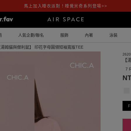
馬上加入睡衣派對！睡覺米奇系列登場>>
銷
人氣企劃/聯名
服飾
內著
泳裝
【湯姆貓與傑利鼠】 印花字母圓領短袖寬版TEE
2620
【
7 
NT
F