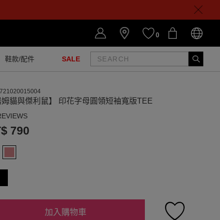
0
鞋款/配件
SALE
721020015004
湯姆貓與傑利鼠】 印花字母圓領短袖寬版TEE
REVIEWS
$ 790
加入購物車