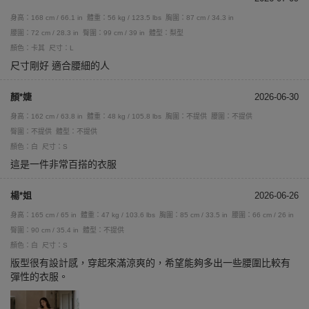
身高：168 cm / 66.1 in
體重：56 kg / 123.5 lbs
胸圍：87 cm / 34.3 in
腰圍：72 cm / 28.3 in
臀圍：99 cm / 39 in
體型：梨型
顏色：卡其
尺寸：L
尺寸剛好 適合腰細的人
顏*婕
2026-06-30
身高：162 cm / 63.8 in
體重：48 kg / 105.8 lbs
胸圍：不提供
腰圍：不提供
臀圍：不提供
體型：不提供
顏色：白
尺寸：S
這是一件非常百搭的衣服
楊*姐
2026-06-26
身高：165 cm / 65 in
體重：47 kg / 103.6 lbs
胸圍：85 cm / 33.5 in
腰圍：66 cm / 26 in
臀圍：90 cm / 35.4 in
體型：不提供
顏色：白
尺寸：S
版型很有設計感，穿起來滿涼爽的，希望能夠多出一些腰圍比較有
彈性的衣服。