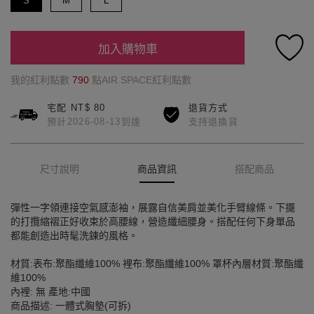
S
M
L
加入購物車
我的紅利點數
790
點AIR SPACE紅利點數
宅配 NT$ 80
退貨方式
預計2026-08-13到達
支持退換貨
尺寸說明
商品資訊
搭配商品
彈性一字領連接空氣感澎袖，展露自信美肩並美化手臂線條。下擺
的打攬縮褶正好收束於高腰線，營造纖細腰身。搭配任何下身單品
都能創造出時髦洗鍊的風格。
材質:表布:聚酯纖維100% 裡布:聚酯纖維100% 罩杯內層材質:聚酯纖
維100%
內裡: 無 產地:中國
商品描述: 一體式胸墊(可拆)