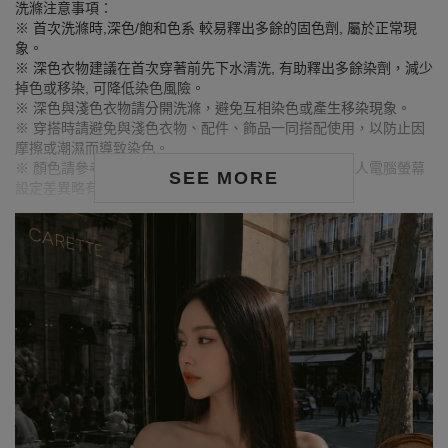
洗滌注意事項：
※ 首次洗滌時,深色/飽和色系 較易釋出多餘的固色劑, 屬於正常現
象。
※ 深色衣物建議在首次穿著前先下水清洗, 有助釋出多餘染劑，減少
掉色或移染, 可降低染色風險。
※ 深色與淺色衣物請分開洗滌，避免互相染色或產生移染現象。
※ 穿搭時請避免與淺色衣物、配件、飾品一同搭配使用，以防止因
摩擦或潮濕而導致染色。
※ 顏色請參考單品圖片較為接近，但因圖檔顏色會因個人電腦螢幕
SEE MORE
設定差異略有不同，請以實際商品顏色為準。
MODEL資訊
身高170cm／胸圍Bust：81cm
腰圍Waist：60cm／臀圍hips：91cm
試穿報告：模特兒穿著S號