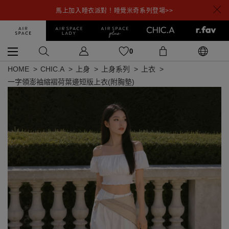
馬上加入睡衣派對！睡覺米奇系列登場>>
0
HOME
CHIC.A
上身
上身系列
上衣
一字領澎袖縮褶荷葉邊短版上衣(附胸墊)