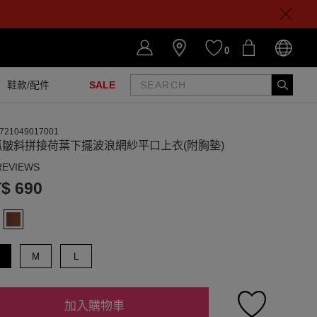
0
鞋款/配件
SALE
721049017001
抓皺斜拼接荷葉下擺波浪網紗平口上衣(附胸墊)
REVIEWS
$ 690
M
L
加入購物車