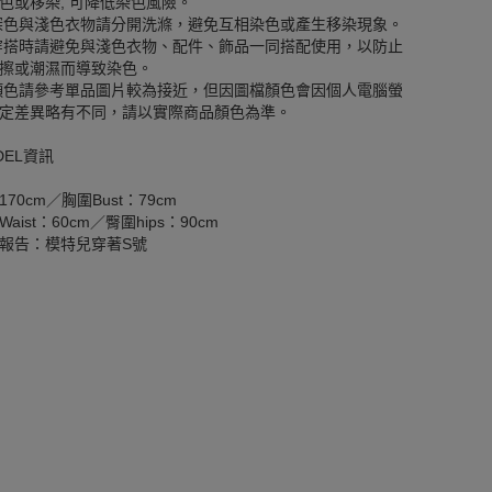
色或移染, 可降低染色風險。
深色與淺色衣物請分開洗滌，避免互相染色或產生移染現象。
穿搭時請避免與淺色衣物、配件、飾品一同搭配使用，以防止
擦或潮濕而導致染色。
顏色請參考單品圖片較為接近，但因圖檔顏色會因個人電腦螢
定差異略有不同，請以實際商品顏色為準。
DEL資訊
170cm／胸圍Bust：79cm
aist：60cm／臀圍hips：90cm
報告：模特兒穿著S號