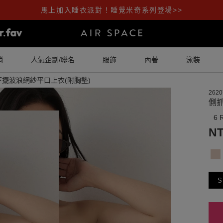
馬上加入睡衣派對！睡覺米奇系列登場>>
銷
人氣企劃/聯名
服飾
內著
泳裝
擺波浪網紗平口上衣(附胸墊)
2620
側
6 
NT
S