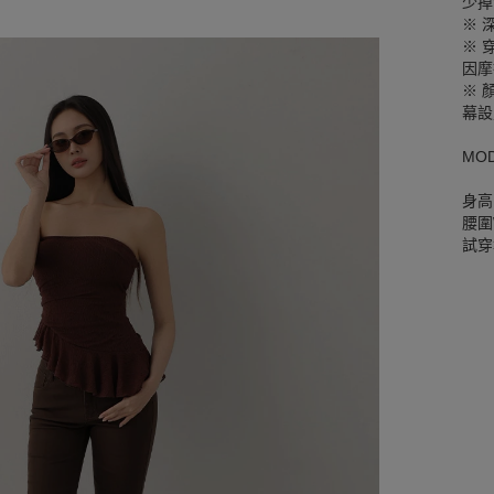
少掉
※ 
※ 
因摩
※ 
幕設
MO
身高
腰圍W
試穿