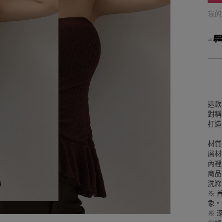
我
這款
對稱
打造
材質
層材
內裡
商品
洗滌
※ 
象。
※ 