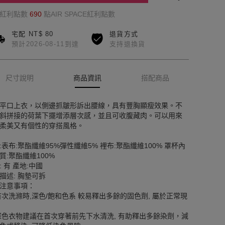
的紅利點數
690
點AIR SPACE紅利點數
宅配 NT$ 80
退貨方式
預計2026-08-11到達
支持退換貨
尺寸說明
商品資訊
搭配商品
平口上衣，以側邊抓皺形訴出腰線，具有豐胸顯瘦效果。不
斜拼接的荷葉下擺增添層次感，並且可收腹藏肉。可以用來
柔美又有個性的穿搭風格。
:表布:聚酯纖維95%彈性纖維5% 裡布:聚酯纖維100% 罩杯內
質:聚酯纖維100%
: 有 產地:中國
描述: 胸墊可拆
注意事項：
首次洗滌時,深色/飽和色系 較易釋出多餘的固色劑, 屬於正常現
深色衣物建議在首次穿著前先下水清洗, 有助釋出多餘染劑，減