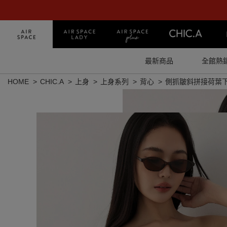
最新商品
全館熱
HOME
CHIC.A
上身
上身系列
背心
側抓皺斜拼接荷葉下