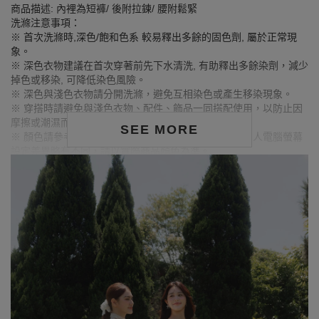
商品描述: 內裡為短褲/ 後附拉鍊/ 腰附鬆緊
洗滌注意事項：
※ 首次洗滌時,深色/飽和色系 較易釋出多餘的固色劑, 屬於正常現
象。
※ 深色衣物建議在首次穿著前先下水清洗, 有助釋出多餘染劑，減少
掉色或移染, 可降低染色風險。
※ 深色與淺色衣物請分開洗滌，避免互相染色或產生移染現象。
※ 穿搭時請避免與淺色衣物、配件、飾品一同搭配使用，以防止因
摩擦或潮濕而導致染色。
SEE MORE
※ 顏色請參考單品圖片較為接近，但因圖檔顏色會因個人電腦螢幕
設定差異略有不同，請以實際商品顏色為準。
MODEL資訊
身高168cm／胸圍Bust：90cm
腰圍Waist：71cm／臀圍hips：99cm
試穿報告：模特兒穿著XL號
身高174cm／胸圍Bust：80cm
腰圍Waist：60cm／臀圍hips：91cm
試穿報告：模特兒穿著S號