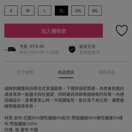
S
M
L
XL
2XL
3XL
加入購物車
宅配 NT$ 80
退貨方式
預計2026-08-12到達
支持退換貨
尺寸說明
商品資訊
搭配商品
細緻刺繡蕾絲自帶法式浪漫甜美。下擺拼接荷葉邊，為修身剪裁的
裙身增添一點層次與份量感，同時兼具修飾臀腿線條的效果。內裡
短褲設計，穿著更安心時。中高腰版型，能拉長下身比例，讓雙腿
線條看起來修長。
材質:表布:尼龍95%彈性纖維5%配布:聚酯纖維95%彈性纖維5%裡
布:聚酯纖維100%
內裡: 無 產地:中國