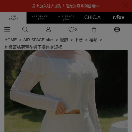
馬上加入睡衣派對！睡覺米奇系列登場>>
0
HOME
AIR SPACE plus
服飾
下著
裙類
刺繡蕾絲荷葉花邊下擺修身短裙