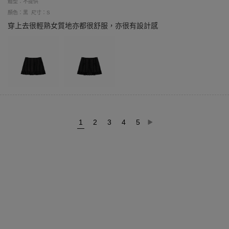
體型：不提供
顏色：黑
尺寸：S
穿上去很輕熟女質地亦都很舒服，亦很有設計感
1
2
3
4
5