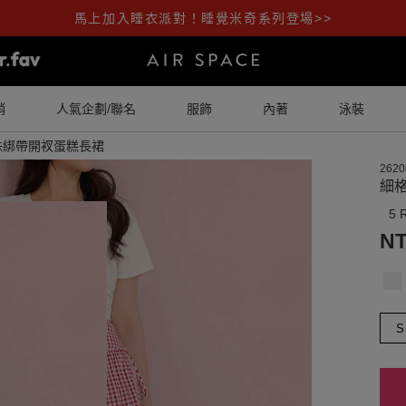
馬上加入睡衣派對！睡覺米奇系列登場>>
銷
人氣企劃/聯名
服飾
內著
泳裝
珠綁帶開衩蛋糕長裙
2620
細
5 
NT
S