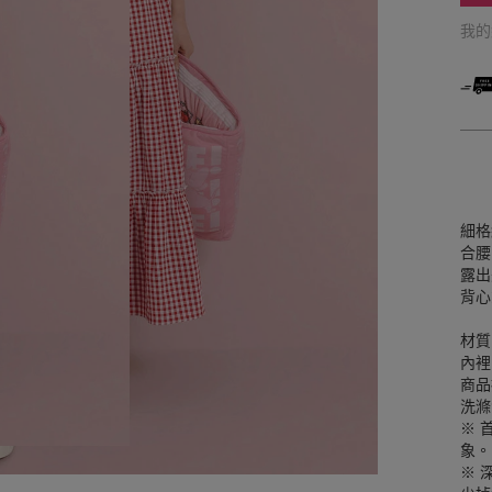
我
細格
合腰
露出
背心
材質
內裡
商品
洗滌
※ 
象。
※ 