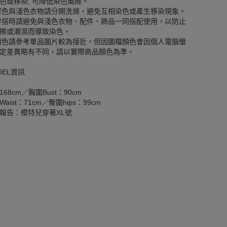
色或移染, 可降低染色風險。
深色與淺色衣物請分開洗滌，避免互相染色或產生移染現象。
穿搭時請避免與淺色衣物、配件、飾品一同搭配使用，以防止
擦或潮濕而導致染色。
顏色請參考單品圖片較為接近，但因圖檔顏色會因個人電腦螢
定差異略有不同，請以實際商品顏色為準。
DEL資訊
168cm／胸圍Bust：90cm
aist：71cm／臀圍hips：99cm
報告：模特兒穿著XL號