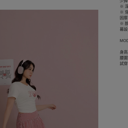
少掉
※ 
※ 
因摩
※ 
幕設
MO
身高
腰圍W
試穿