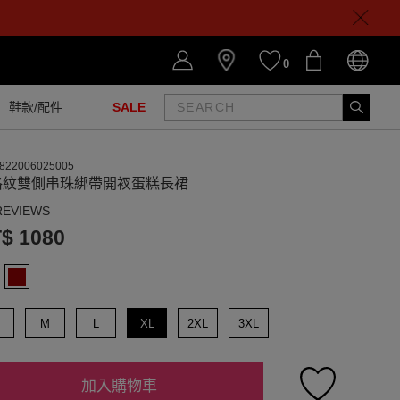
0
鞋款/配件
SALE
822006025005
格紋雙側串珠綁帶開衩蛋糕長裙
REVIEWS
$ 1080
M
L
XL
2XL
3XL
加入購物車