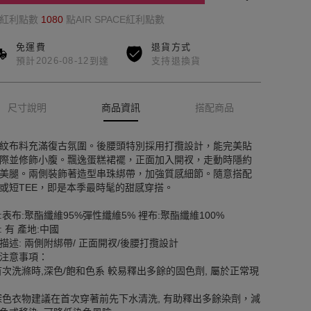
的紅利點數
1080
點AIR SPACE紅利點數
免運費
退貨方式
預計2026-08-12到達
支持退換貨
尺寸說明
商品資訊
搭配商品
紋布料充滿復古氛圍。後腰頭特別採用打攬設計，能完美貼
際並修飾小腹。飄逸蛋糕裙襬，正面加入開衩，走動時隱約
美腿。兩側裝飾著造型串珠綁帶，加強質感細節。隨意搭配
或短TEE，即是本季最時髦的甜感穿搭。
:表布:聚酯纖維95%彈性纖維5% 裡布:聚酯纖維100%
: 有 產地:中國
描述: 兩側附綁帶/ 正面開衩/後腰打攬設計
注意事項：
首次洗滌時,深色/飽和色系 較易釋出多餘的固色劑, 屬於正常現
深色衣物建議在首次穿著前先下水清洗, 有助釋出多餘染劑，減