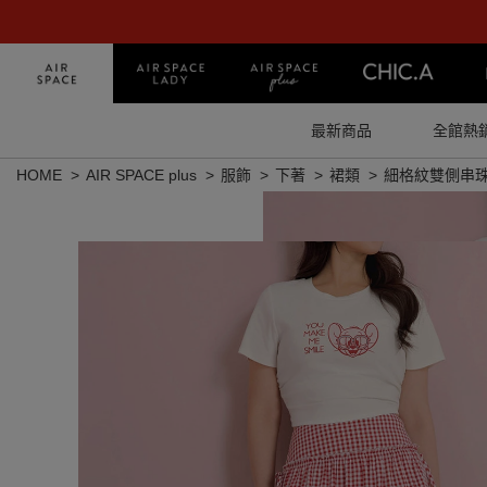
最新商品
全館熱
HOME
AIR SPACE plus
服飾
下著
裙類
細格紋雙側串