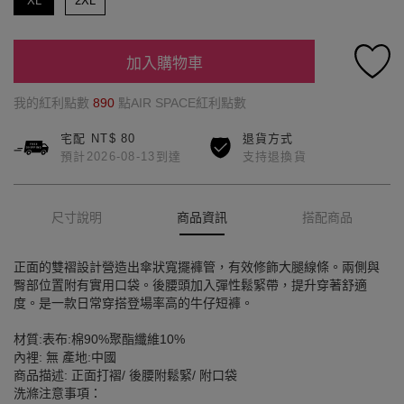
XL
2XL
加入購物車
我的紅利點數
890
點AIR SPACE紅利點數
宅配 NT$ 80
退貨方式
預計2026-08-13到達
支持退換貨
尺寸說明
商品資訊
搭配商品
正面的雙褶設計營造出傘狀寬擺褲管，有效修飾大腿線條。兩側與
臀部位置附有實用口袋。後腰頭加入彈性鬆緊帶，提升穿著舒適
度。是一款日常穿搭登場率高的牛仔短褲。
材質:表布:棉90%聚酯纖維10%
內裡: 無 產地:中國
商品描述: 正面打褶/ 後腰附鬆緊/ 附口袋
洗滌注意事項：