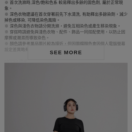
※ 首次洗滌時,深色/飽和色系 較易釋出多餘的固色劑, 屬於正常現
象。
※ 深色衣物建議在首次穿著前先下水清洗, 有助釋出多餘染劑，減少
掉色或移染, 可降低染色風險。
※ 深色與淺色衣物請分開洗滌，避免互相染色或產生移染現象。
※ 穿搭時請避免與淺色衣物、配件、飾品一同搭配使用，以防止因
摩擦或潮濕而導致染色。
※ 顏色請參考單品圖片較為接近，但因圖檔顏色會因個人電腦螢幕
設定差異略有不同，請以實際商品顏色為準。
SEE MORE
MODEL資訊
身高168cm／胸圍Bust：90cm
腰圍Waist：71cm／臀圍hips：99cm
試穿報告：模特兒穿著XL號