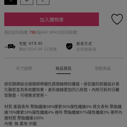
S
M
L
加入購物車
我的紅利點數
790
點AIR SPACE紅利點數
宅配 NT$ 80
退貨方式
預計2026-08-12到達
支持退換貨
尺寸說明
商品資訊
搭配商品
排扣開襟結合繞頸綁帶襯托肩頸線條的纖瘦。排扣邊的抓皺設計美
化胸型並具有收腰效果，身形曲線更加凹凸有致。內附可拆的分離
型胸墊，可視需求使用。
材質:素面表布:聚酯纖維58%嫘縈36%彈性纖維6% 條文表布:聚酯纖
維78%嫘縈18%彈性纖維4% 裡布:聚酯纖維97%彈性纖維3% 罩杯內
層材質:聚酯纖維100%
內裡: 無 產地:中國