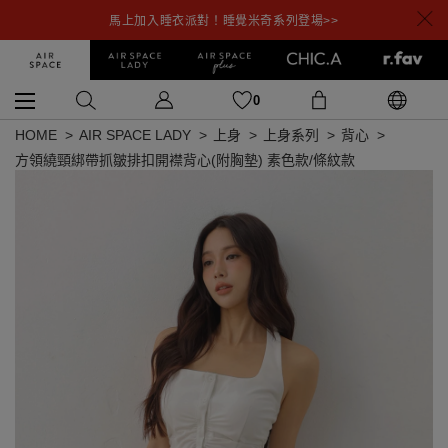
馬上加入睡衣派對！睡覺米奇系列登場>>
0
HOME
AIR SPACE LADY
上身
上身系列
背心
方領繞頸綁帶抓皺排扣開襟背心(附胸墊) 素色款/條紋款