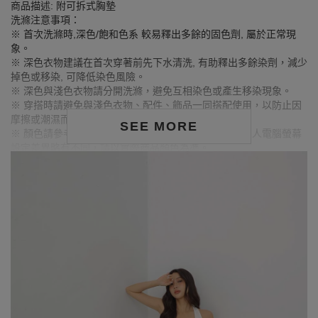
商品描述: 附可拆式胸墊
洗滌注意事項：
※ 首次洗滌時,深色/飽和色系 較易釋出多餘的固色劑, 屬於正常現
象。
※ 深色衣物建議在首次穿著前先下水清洗, 有助釋出多餘染劑，減少
掉色或移染, 可降低染色風險。
※ 深色與淺色衣物請分開洗滌，避免互相染色或產生移染現象。
※ 穿搭時請避免與淺色衣物、配件、飾品一同搭配使用，以防止因
摩擦或潮濕而導致染色。
SEE MORE
※ 顏色請參考單品圖片較為接近，但因圖檔顏色會因個人電腦螢幕
設定差異略有不同，請以實際商品顏色為準。
MODEL資訊
身高157cm／胸圍Bust：82cm
腰圍Waist：60cm／臀圍hips：62cm
試穿報告：模特兒穿著S號