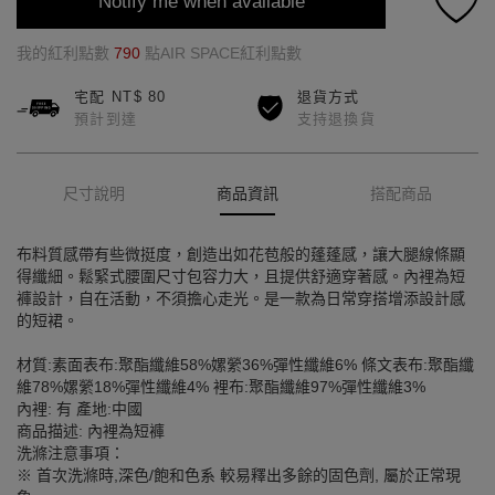
Notify me when available
我的紅利點數
790
點AIR SPACE紅利點數
宅配 NT$ 80
退貨方式
預計到達
支持退換貨
尺寸說明
商品資訊
搭配商品
布料質感帶有些微挺度，創造出如花苞般的蓬蓬感，讓大腿線條顯
得纖細。鬆緊式腰圍尺寸包容力大，且提供舒適穿著感。內裡為短
褲設計，自在活動，不須擔心走光。是一款為日常穿搭增添設計感
的短裙。
材質:素面表布:聚酯纖維58%嫘縈36%彈性纖維6% 條文表布:聚酯纖
維78%嫘縈18%彈性纖維4% 裡布:聚酯纖維97%彈性纖維3%
內裡: 有 產地:中國
商品描述: 內裡為短褲
洗滌注意事項：
※ 首次洗滌時,深色/飽和色系 較易釋出多餘的固色劑, 屬於正常現