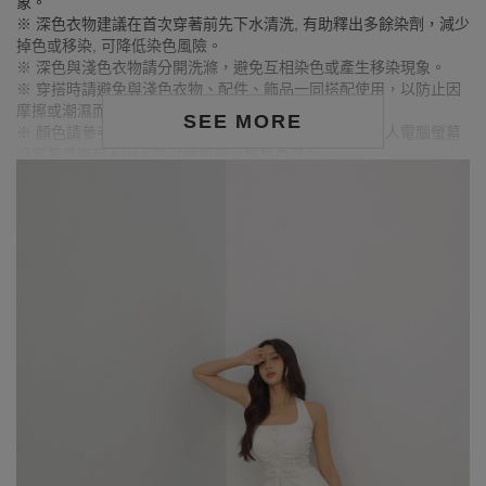
象。
※ 深色衣物建議在首次穿著前先下水清洗, 有助釋出多餘染劑，減少
掉色或移染, 可降低染色風險。
※ 深色與淺色衣物請分開洗滌，避免互相染色或產生移染現象。
※ 穿搭時請避免與淺色衣物、配件、飾品一同搭配使用，以防止因
摩擦或潮濕而導致染色。
SEE MORE
※ 顏色請參考單品圖片較為接近，但因圖檔顏色會因個人電腦螢幕
設定差異略有不同，請以實際商品顏色為準。
MODEL資訊
身高157cm／胸圍Bust：82cm
腰圍Waist：60cm／臀圍hips：62cm
試穿報告：模特兒穿著S號